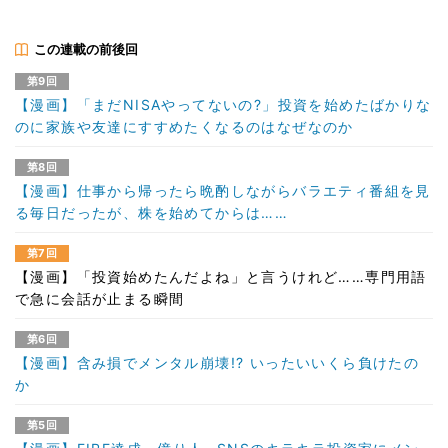
この連載の前後回
第9回
【漫画】「まだNISAやってないの?」投資を始めたばかりな
のに家族や友達にすすめたくなるのはなぜなのか
第8回
【漫画】仕事から帰ったら晩酌しながらバラエティ番組を見
る毎日だったが、株を始めてからは……
第7回
【漫画】「投資始めたんだよね」と言うけれど……専門用語
で急に会話が止まる瞬間
第6回
【漫画】含み損でメンタル崩壊!? いったいいくら負けたの
か
第5回