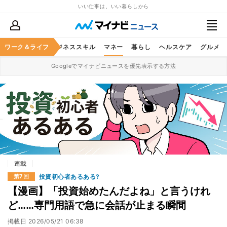
いい仕事は、いい暮らしから
ワーク＆ライフ
キャリア
ビジネススキル
マネー
暮らし
ヘルスケア
グルメ
Googleでマイナビニュースを優先表示する方法
連載
投資初心者あるある?
第7回
【漫画】「投資始めたんだよね」と言うけれ
ど……専門用語で急に会話が止まる瞬間
掲載日
2026/05/21 06:38