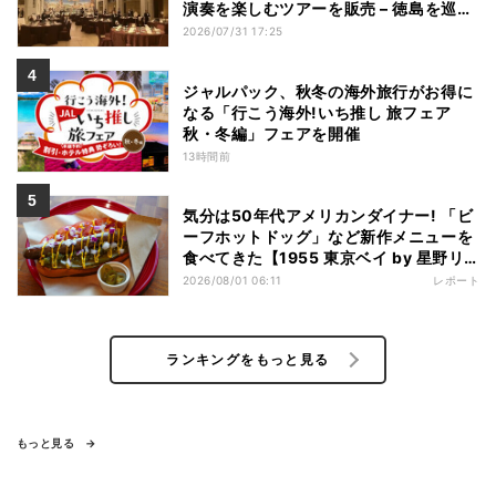
演奏を楽しむツアーを販売 – 徳島を巡る
5つのコース
2026/07/31 17:25
ジャルパック、秋冬の海外旅行がお得に
なる「行こう海外!いち推し 旅フェア
秋・冬編」フェアを開催
13時間前
気分は50年代アメリカンダイナー! 「ビ
ーフホットドッグ」など新作メニューを
食べてきた【1955 東京ベイ by 星野リ
ゾート宿泊レポ】
2026/08/01 06:11
レポート
ランキングをもっと見る
もっと見る