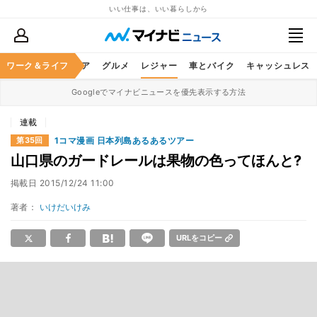
いい仕事は、いい暮らしから
暮らし
ワーク＆ライフ
ヘルスケア
グルメ
レジャー
車とバイク
キャッシュレス
Googleでマイナビニュースを優先表示する方法
連載
1コマ漫画 日本列島あるあるツアー
第35回
山口県のガードレールは果物の色ってほんと?
掲載日
2015/12/24 11:00
著者：
いけだいけみ
URLをコピー