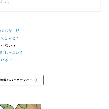
す～
』
まらない!?
てほんと?
べない!?
"じゃない!?
いる!?
の連載のバックナンバー