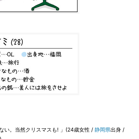
い。当然クリスマスも! 」(24歳女性 /
静岡県
出身 /