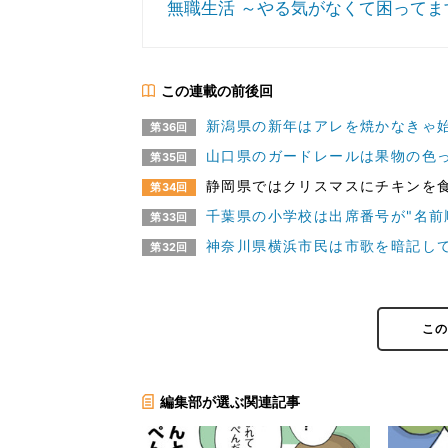
無職生活 ～やる気がなくて困ってま
この連載の前後回
新潟県の新年はアレを焼かなきゃ始
第36回
山口県のガードレールは果物の色っ
第35回
静岡県ではクリスマスにチキンを食
第34回
千葉県の小学校は出席番号が"名前順
第33回
神奈川県横浜市民は市歌を暗記して
第32回
こ
編集部が選ぶ関連記事