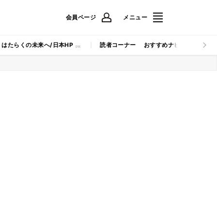
会員ページ
メニュー
はたらくの未来へ/日本HP
読者コーナー
おすすめナビ
マイナビB