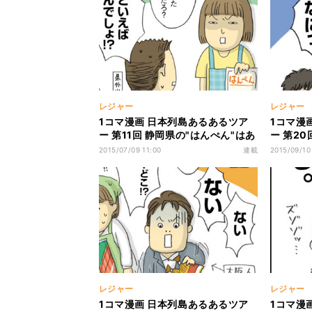
レジャー
レジャー
1コマ漫画 日本列島あるあるツア
1コマ漫
ー 第11回 静岡県の"はんぺん"はあ
ー 第2
の"はんぺん"じゃない!?
の日があ
2015/07/09 11:00
連載
2015/09/10
レジャー
レジャー
1コマ漫画 日本列島あるあるツア
1コマ漫