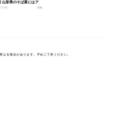
3回 山形県のそば屋にはア
!?
 11:00
連載
は異なる場合があります。予めご了承ください。