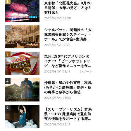
東京都「北区花火会」9月26
日開催 - 今年の見どころは?
有料席も
2026/08/05 21:06
ジャルパック、閉館後の「大
塚国際美術館システィーナ・
ホール」で夕食会&生演奏を
楽しむツアーを販売 – 徳島を
2026/07/31 17:25
巡る5つのコース
気分は50年代アメリカンダ
イナー! 「ビーフホットドッ
グ」など新作メニューを食べ
てきた【1955 東京ベイ by
2026/08/01 06:11
レポート
星野リゾート宿泊レポ】
沖縄県・星のや竹富島「秋風
(あきかじ)島時間」提供 - 秋
の農事と祭事から着想
2026/08/04 15:34
【スリープツーリズム】群馬
県・LUCY尾瀬鳩待で登山前
夜の快眠をサポートする滞在
プラン提供 - 「ヒツジのいら
2026/08/03 12:11
ない枕」とコラボ