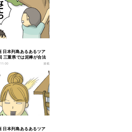
画 日本列島あるあるツア
0回 三重県では泥棒が合法
る!?
 11:00
連載
画 日本列島あるあるツア