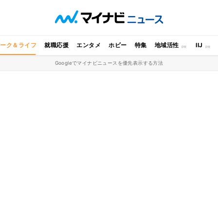
ワーク＆ライフ
就職応援
エンタメ
ホビー
特集
地域活性
IIJ
Googleでマイナビニュースを優先表示する方法