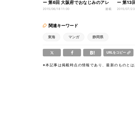
ー 第6回 大阪府でおなじみのアレ
ー 第1
が関東にはない!?
レがある
2015/06/18 11:00
連載
2015/07/23
関連キーワード
東海
マンガ
静岡県
URLをコピー
※本記事は掲載時点の情報であり、最新のものと