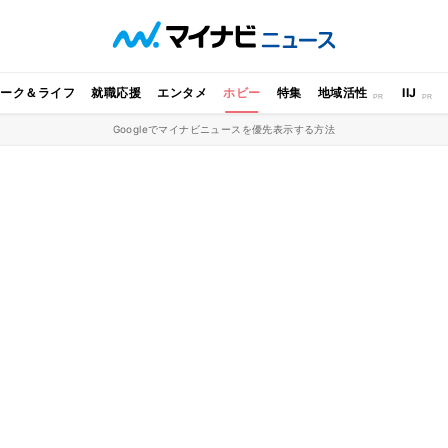
ワーク＆ライフ
就職応援
エンタメ
ホビー
特集
地域活性
IIJ
Googleでマイナビニュースを優先表示する方法