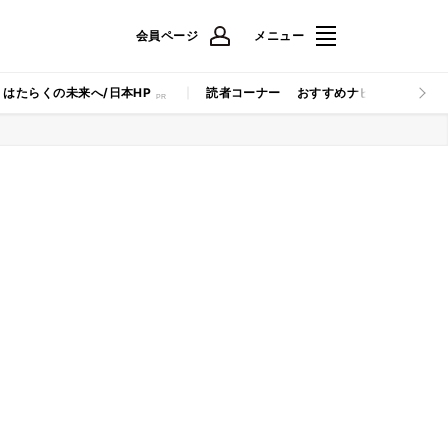
会員ページ
メニュー
はたらくの未来へ/日本HP
読者コーナー
おすすめナビ
マイナビB