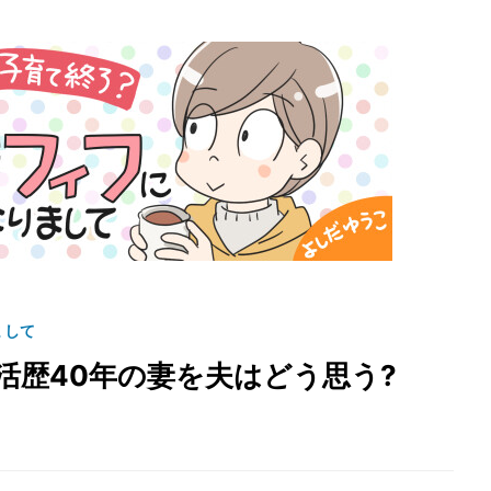
まして
活歴40年の妻を夫はどう思う?