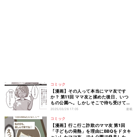
コミック
【漫画】その人って本当にママ友です
か？ 第11回 ママ友と揉めた後日、いつ
もの公園へ。しかしそこで待ち受けてい
たのは――?
2025/03/26 17:05
連載
コミック
【漫画】行こ行こ詐欺のママ友 第1回
「子どもの発熱」を理由にBBQをドタキ
ャンしたママ友。でも公園で発見したの