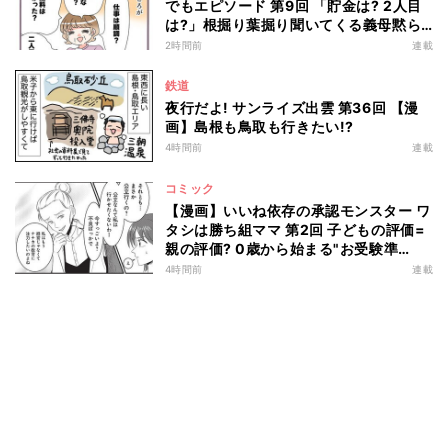
でもエピソード 第9回 「貯金は? 2人目
は?」根掘り葉掘り聞いてくる義母黙ら
せた一言
2時間前
連載
鉄道
夜行だよ! サンライズ出雲 第36回 【漫
画】島根も鳥取も行きたい!?
4時間前
連載
コミック
【漫画】いいね依存の承認モンスター ワ
タシは勝ち組ママ 第2回 子どもの評価=
親の評価? 0歳から始まる"お受験準
備"とは…
4時間前
連載