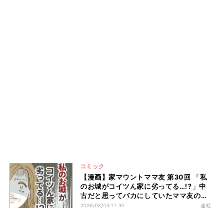
コミック
【漫画】家マウントママ友 第30回 「私
のお城がコイツん家に劣ってる…!?」中
古だと思ってバカにしていたママ友の家
がまさか…
2026/03/03 11:30
連載