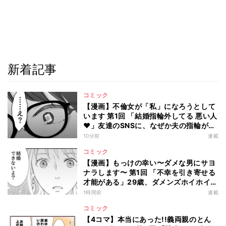
新着記事
コミック
【漫画】不倫女が「私」になろうとして
います 第1回 「結婚指輪外してる 悪い人
♥」友達のSNSに、なぜか夫の指輪が…
10分前
連載
コミック
【漫画】もっけの幸い〜ダメな男にサヨ
ナラします〜 第1回 「不幸を引き寄せる
才能がある」29歳、ダメンズホイホイを
卒業した私のはずが…
1時間前
連載
コミック
【4コマ】本当にあった!!義両親のとん