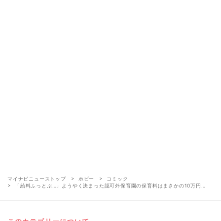
マイナビニューストップ
ホビー
コミック
「給料ふっとぶ…」ようやく決まった認可外保育園の保育料はまさかの10万円…