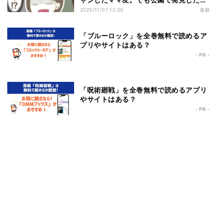
は…!?
2025/11/07 12:00
連載
「ブルーロック」を全巻無料で読めるア
プリやサイトはある？
- PR -
「呪術廻戦」を全巻無料で読めるアプリ
やサイトはある？
- PR -