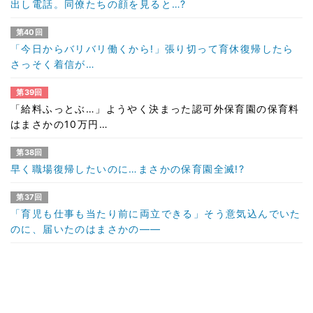
出し電話。同僚たちの顔を見ると…?
第40回
「今日からバリバリ働くから!」張り切って育休復帰したら
さっそく着信が…
第39回
「給料ふっとぶ…」ようやく決まった認可外保育園の保育料
はまさかの10万円…
第38回
早く職場復帰したいのに…まさかの保育園全滅!?
第37回
「育児も仕事も当たり前に両立できる」そう意気込んでいた
のに、届いたのはまさかの――