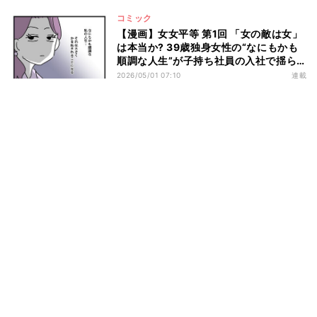
コミック
【漫画】女女平等 第1回 「女の敵は女」
は本当か? 39歳独身女性の“なにもかも
順調な人生”が子持ち社員の入社で揺ら
ぎ始める――
2026/05/01 07:10
連載