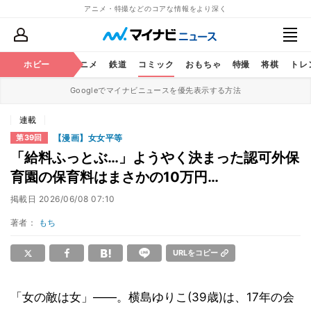
アニメ・特撮などのコアな情報をより深く
ホビー
アニメ
鉄道
コミック
おもちゃ
特撮
将棋
トレ
Googleでマイナビニュースを優先表示する方法
連載
【漫画】女女平等
第39回
「給料ふっとぶ…」ようやく決まった認可外保
育園の保育料はまさかの10万円…
掲載日
2026/06/08 07:10
著者：
もち
URLをコピー
「女の敵は女」――。横島ゆりこ(39歳)は、17年の会