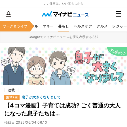
いい仕事は、いい暮らしから
ャリア
ワーク＆ライフ
ビジネススキル
マネー
暮らし
ヘルスケア
グルメ
レジャー
Googleでマイナビニュースを優先表示する方法
連載
息子が大きくなりまして
第117回
【4コマ漫画】子育ては成功? ごく普通の大人
になった息子たちは…
掲載日
2025/06/04 06:10