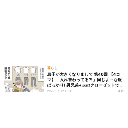
暮らし
息子が大きくなりまして 第40回 【4コ
マ】「入れ替わってる?!」同じよ～な服
ばっかり! 男兄弟+夫のクローゼットで起
きた「君の名は。」現象
2022/07/12 10:41
連載