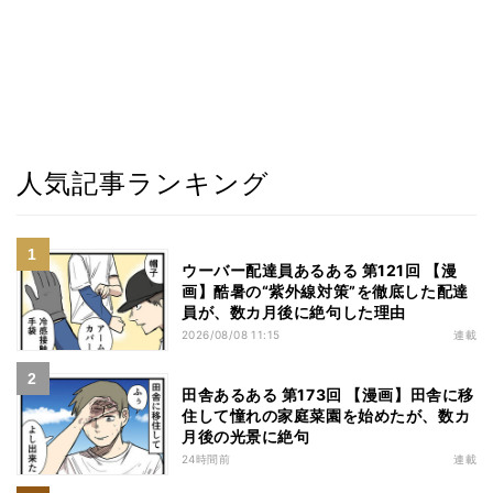
人気記事ランキング
ウーバー配達員あるある 第121回 【漫
画】酷暑の“紫外線対策”を徹底した配達
員が、数カ月後に絶句した理由
2026/08/08 11:15
連載
田舎あるある 第173回 【漫画】田舎に移
住して憧れの家庭菜園を始めたが、数カ
月後の光景に絶句
24時間前
連載