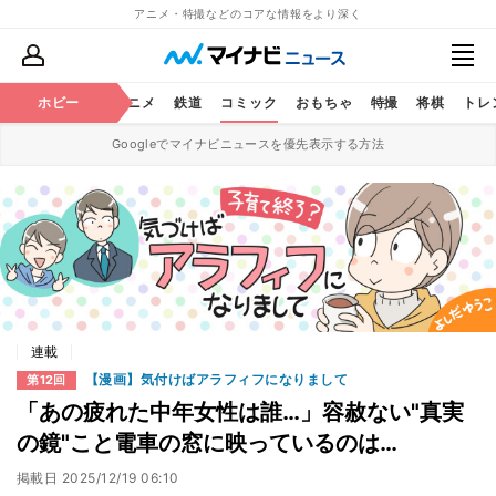
アニメ・特撮などのコアな情報をより深く
ホビー
アニメ
鉄道
コミック
おもちゃ
特撮
将棋
トレ
Googleでマイナビニュースを優先表示する方法
連載
【漫画】気付けばアラフィフになりまして
第12回
「あの疲れた中年女性は誰…」容赦ない"真実
の鏡"こと電車の窓に映っているのは…
掲載日
2025/12/19 06:10