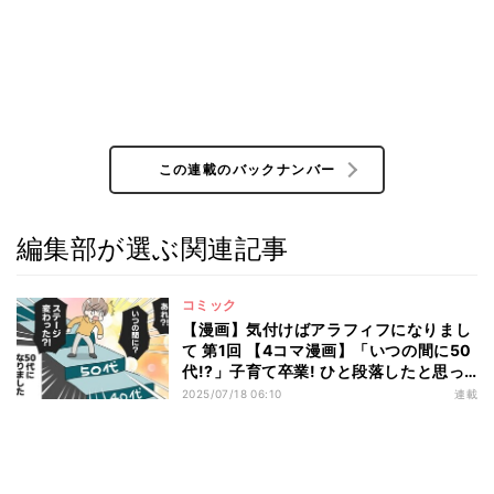
この連載のバックナンバー
編集部が選ぶ関連記事
コミック
【漫画】気付けばアラフィフになりまし
て 第1回 【4コマ漫画】「いつの間に50
代!?」子育て卒業! ひと段落したと思っ
たら…
2025/07/18 06:10
連載