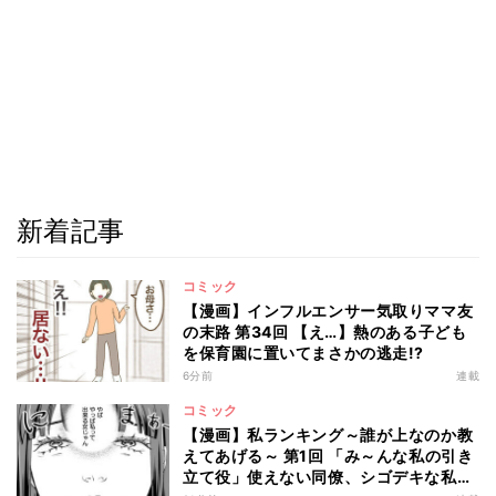
新着記事
コミック
【漫画】インフルエンサー気取りママ友
の末路 第34回 【え…】熱のある子ども
を保育園に置いてまさかの逃走!?
6分前
連載
コミック
【漫画】私ランキング～誰が上なのか教
えてあげる～ 第1回 「み～んな私の引き
立て役」使えない同僚、シゴデキな私