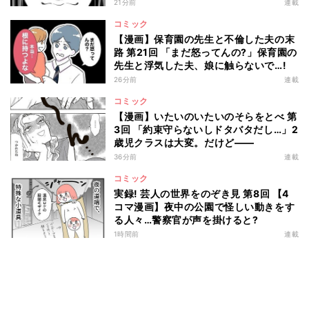
は…
21分前
連載
コミック
【漫画】保育園の先生と不倫した夫の末
路 第21回 「まだ怒ってんの?」保育園の
先生と浮気した夫、娘に触らないで…!
26分前
連載
コミック
【漫画】いたいのいたいのそらをとべ 第
3回 「約束守らないしドタバタだし…」2
歳児クラスは大変。だけど――
36分前
連載
コミック
実録! 芸人の世界をのぞき見 第8回 【4
コマ漫画】夜中の公園で怪しい動きをす
る人々…警察官が声を掛けると?
1時間前
連載