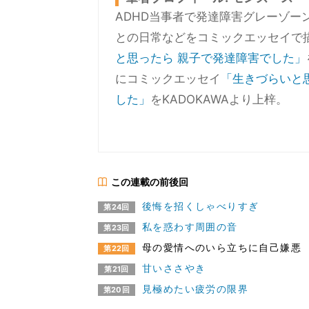
ADHD当事者で発達障害グレーゾー
との日常などをコミックエッセイで
と思ったら 親子で発達障害でした」
にコミックエッセイ
「生きづらいと
した」
をKADOKAWAより上梓。
この連載の前後回
後悔を招くしゃべりすぎ
第24回
私を惑わす周囲の音
第23回
母の愛情へのいら立ちに自己嫌悪
第22回
甘いささやき
第21回
見極めたい疲労の限界
第20回