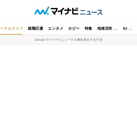
ワーク＆ライフ
就職応援
エンタメ
ホビー
特集
地域活性
IIJ
Googleでマイナビニュースを優先表示する方法