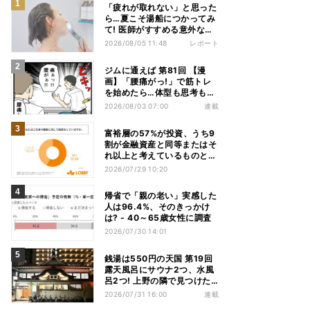
「疲れが取れない」と思った
ら…夏こそ湯船につかってみ
て! 医師がすすめる意外な入
浴習慣
2026/08/05 11:48
レポート
ジムに通えば 第81回 【漫
画】「腰痛がっ!」で筋トレ
を始めたら…体型も思考も別
人になっていた
2026/08/03 07:00
連載
富裕層の57%が投資、うち9
割が金融資産と同等またはそ
れ以上と考えているものと
は? - 「ないと人生を楽しめ
2026/07/29 10:20
ない」「人生の幸福度に直結
する」「一度失えばお金で買
帰省で「親の老い」実感した
い戻すことが困難」
人は96.4%、そのきっかけ
は? - 40～65歳女性に調査
2026/07/30 14:01
銭湯は550円の天国 第19回
露天風呂にサウナ2つ、水風
呂2つ! 上野の隣で見つけた
東京屈指の人気銭湯
2026/07/31 16:00
連載