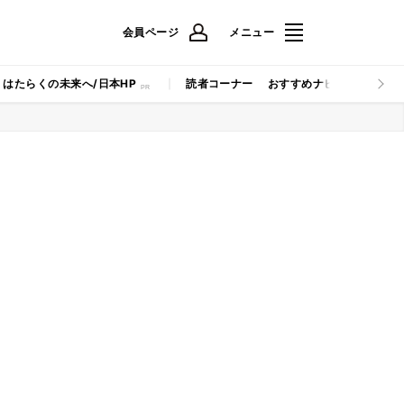
会員ページ
メニュー
はたらくの未来へ/日本HP
読者コーナー
おすすめナビ
マイナビB