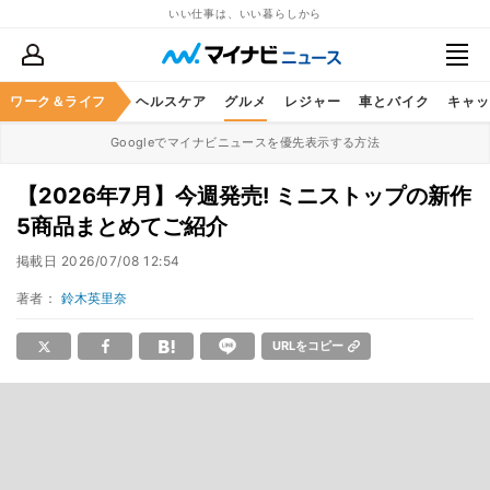
いい仕事は、いい暮らしから
ワーク＆ライフ
マネー
暮らし
ヘルスケア
グルメ
レジャー
車とバイク
キャッ
Googleでマイナビニュースを優先表示する方法
【2026年7月】今週発売! ミニストップの新作
5商品まとめてご紹介
掲載日
2026/07/08 12:54
著者：
鈴木英里奈
URLをコピー