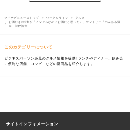
マイナビニューストップ
ワーク＆ライフ
グルメ
お酒好きの9割が「ノンアルなのにお酒だと思った」、サントリー「のんある酒
場」試飲調査
このカテゴリーについて
ビジネスパーソン必見のグルメ情報を提供! ランチやディナー、飲み会
に便利な店舗、コンビニなどの新商品を紹介します。
サイトインフォメーション