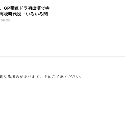
、GP帯連ドラ初出演で寺
高校時代役「いろいろ聞
演じていけたら」
 06:30
は異なる場合があります。予めご了承ください。