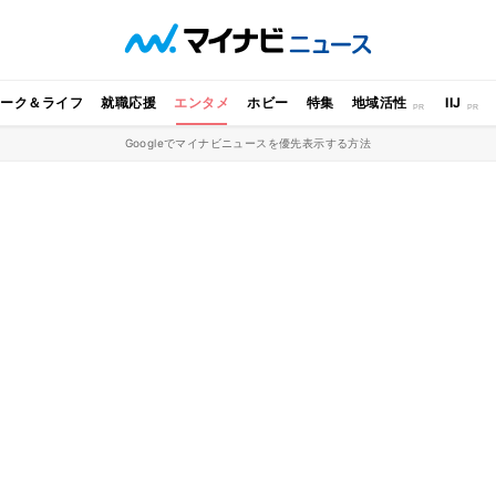
ワーク＆ライフ
就職応援
エンタメ
ホビー
特集
地域活性
IIJ
Googleでマイナビニュースを優先表示する方法