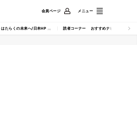
会員ページ
メニュー
はたらくの未来へ/日本HP
読者コーナー
おすすめナビ
マイナビB