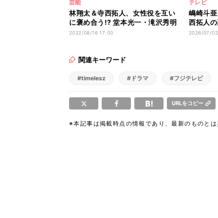
芸能
テレビ
林翔太＆寺西拓人、女性役を互い
嶋崎斗亜
に褒め合う!? 堂本光一・滝沢秀明
西拓人の
の教えも明かす
きながら
2022/08/16 17:00
2026/07/02
関連キーワード
#timelesz
#ドラマ
#フジテレビ
URLをコピー
※本記事は掲載時点の情報であり、最新のものと