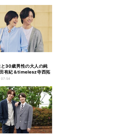
性と30歳男性の大人の純
有紀＆timelesz寺西拓
ラマでW主演、和やかデ
 07:54
しむビジュアル公開