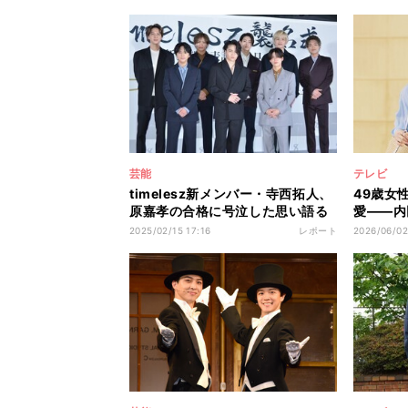
芸能
テレビ
timelesz新メンバー・寺西拓人、
49歳女
原嘉孝の合格に号泣した思い語る
愛――内田
「最終的に…」 加入決定後にサシ
人が新ド
2025/02/15 17:16
レポート
2026/06/02
飲みも
ートを楽