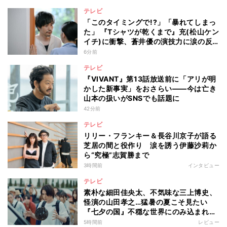
テレビ
「このタイミングで!?」「暴れてしまっ
た」 『Tシャツが乾くまで』充(松山ケン
イチ)に衝撃、蒼井優の演技力に涙の反
響も
6分前
テレビ
『VIVANT』第13話放送前に「アリが明
かした新事実」をおさらい――今は亡き
山本の扱いがSNSでも話題に
42分前
テレビ
リリー・フランキー＆長谷川京子が語る
芝居の間と役作り 涙を誘う伊藤沙莉か
ら“究極”志賀勝まで
3時間前
インタビュー
テレビ
素朴な細田佳央太、不気味な三上博史、
怪演の山田孝之…猛暑の夏こそ見たい
『七夕の国』不穏な世界にのみ込まれる
超常ミステリー
5時間前
レビュー