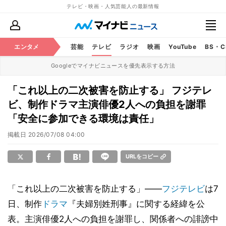
テレビ・映画・人気芸能人の最新情報
エンタメ
芸能
テレビ
ラジオ
映画
YouTube
BS・
Googleでマイナビニュースを優先表示する方法
「これ以上の二次被害を防止する」 フジテレ
ビ、制作ドラマ主演俳優2人への負担を謝罪
「安全に参加できる環境は責任」
掲載日
2026/07/08 04:00
URLをコピー
「これ以上の二次被害を防止する」――
フジテレビ
は7
日、制作
ドラマ
『夫婦別姓刑事』に関する経緯を公
表。主演俳優2人への負担を謝罪し、関係者への誹謗中