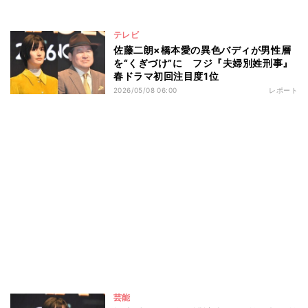
テレビ
佐藤二朗×橋本愛の異色バディが男性層
を“くぎづけ”に フジ『夫婦別姓刑事』
春ドラマ初回注目度1位
2026/05/08 06:00
レポート
芸能