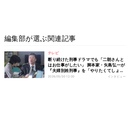
編集部が選ぶ関連記事
テレビ
断り続けた刑事ドラマでも「二朗さんと
はお仕事がしたい」 脚本家・矢島弘一が
『夫婦別姓刑事』を「やりたくてしょう
がなくなった」理由
2026/05/30 12:00
インタビュー