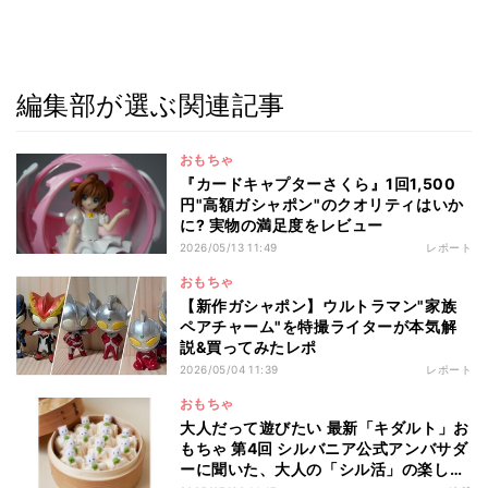
編集部が選ぶ関連記事
おもちゃ
『カードキャプターさくら』1回1,500
円"高額ガシャポン"のクオリティはいか
に? 実物の満足度をレビュー
2026/05/13 11:49
レポート
おもちゃ
【新作ガシャポン】ウルトラマン"家族
ペアチャーム"を特撮ライターが本気解
説&買ってみたレポ
2026/05/04 11:39
レポート
おもちゃ
大人だって遊びたい 最新「キダルト」お
もちゃ 第4回 シルバニア公式アンバサダ
ーに聞いた、大人の「シル活」の楽しみ