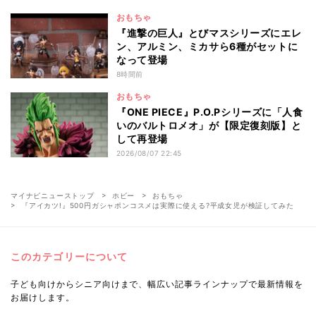
おもちゃ
『進撃の巨人』とびマスシリーズにエレ
ン、アルミン、ミカサら6種がセットに
なって登場
8時間前
おもちゃ
『ONE PIECE』P.O.Pシリーズに「人食
いのバルトロメオ」が【限定復刻版】と
して再登場
2026/08/07 22:45
マイナビニューストップ
ホビー
おもちゃ
『アイカツ!』500円ガシャポンコスメは実際に使える?平成女児が検証してみた
このカテゴリーについて
子ども向けからシニア向けまで、幅広い記事ラインナップで最新情報を
お届けします。