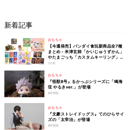
新着記事
おもちゃ
【今週発売】バンダイ食玩新商品全7種
まとめ - 米津玄師「かいじゅうずかん」
やたまごっち「カスタムキーリング」新
作が登場(2026年8月10日発売)
1分前
おもちゃ
『怪獣8号』るかっぷシリーズに「鳴海
弦 やるきver.」が登場
8時間前
おもちゃ
『文豪ストレイドッグス』てのひらサイ
ズの「太宰治」が登場
8時間前