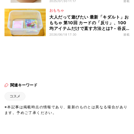
方 - 自分だけの小さな世界の作り方と
2025/07/30 11:17
連載
は?
おもちゃ
大人だって遊びたい 最新「キダルト」お
もちゃ 第10回 カードの「反り」、100
均アイテムだけで直す方法とは? - 谷反
り&山反り解決方法を大検証
2026/06/18 17:30
連載
関連キーワード
コスメ
※本記事は掲載時点の情報であり、最新のものとは異なる場合があり
ます。予めご了承ください。