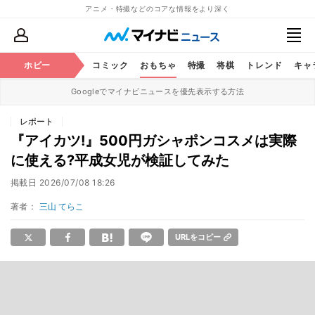
アニメ・特撮などのコアな情報をより深く
アニメ
ホビー
鉄道
コミック
おもちゃ
特撮
将棋
トレンド
キャ
Googleでマイナビニュースを優先表示する方法
レポート
『アイカツ!』500円ガシャポンコスメは実際
に使える?平成女児が検証してみた
掲載日
2026/07/08 18:26
著者：
三山 てらこ
URLをコピー