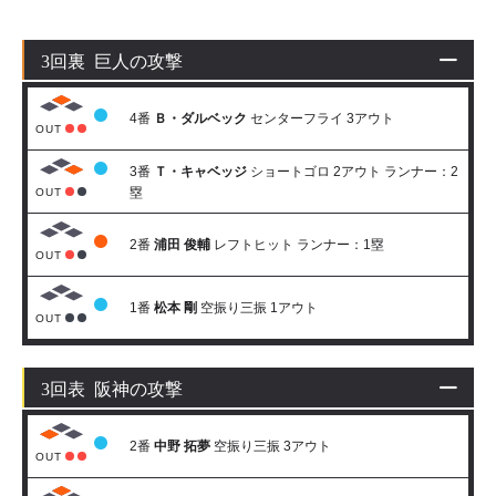
3回裏 巨人の攻撃
4番
Ｂ・ダルベック
センターフライ 3アウト
OUT
3番
Ｔ・キャベッジ
ショートゴロ 2アウト ランナー：2
塁
OUT
2番
浦田 俊輔
レフトヒット ランナー：1塁
OUT
1番
松本 剛
空振り三振 1アウト
OUT
3回表 阪神の攻撃
2番
中野 拓夢
空振り三振 3アウト
OUT