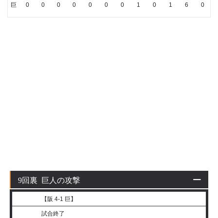
巨
0
0
0
0
0
0
0
1
0
1
6
0
9回裏 巨人の攻撃
【阪 4-1 巨】
試合終了