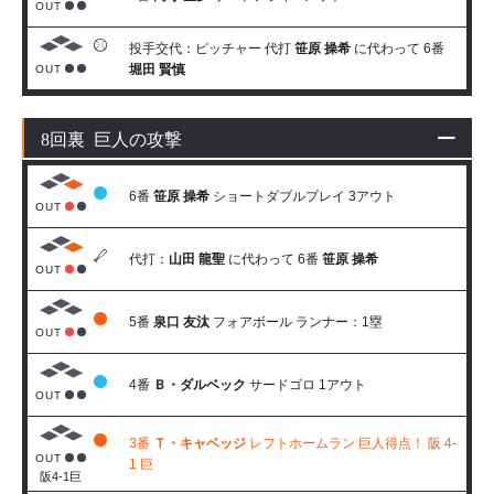
OUT
投手交代：ピッチャー 代打
笹原 操希
に代わって 6番
堀田 賢慎
OUT
8回裏 巨人の攻撃
6番
笹原 操希
ショートダブルプレイ 3アウト
OUT
代打：
山田 龍聖
に代わって 6番
笹原 操希
OUT
5番
泉口 友汰
フォアボール ランナー：1塁
OUT
4番
Ｂ・ダルベック
サードゴロ 1アウト
OUT
3番
Ｔ・キャベッジ
レフトホームラン 巨人得点！ 阪 4-
OUT
1 巨
阪4-1巨