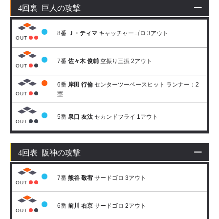
4回裏 巨人の攻撃
8番
Ｊ・ティマ
キャッチャーゴロ 3アウト
OUT
7番
佐々木 俊輔
空振り三振 2アウト
OUT
6番
岸田 行倫
センターツーベースヒット ランナー：2
塁
OUT
5番
泉口 友汰
セカンドフライ 1アウト
OUT
4回表 阪神の攻撃
7番
熊谷 敬宥
サードゴロ 3アウト
OUT
6番
前川 右京
サードゴロ 2アウト
OUT