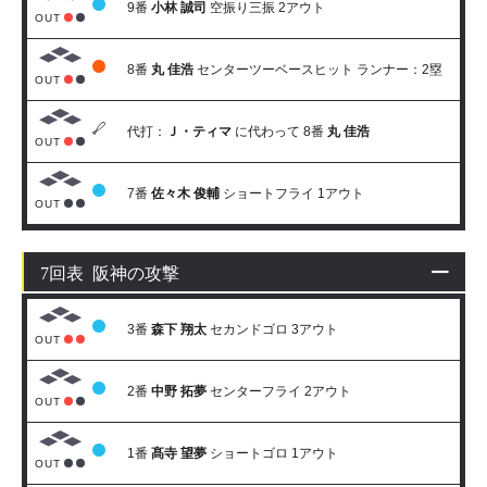
9番
小林 誠司
空振り三振 2アウト
OUT
8番
丸 佳浩
センターツーベースヒット ランナー：2塁
OUT
代打：
Ｊ・ティマ
に代わって 8番
丸 佳浩
OUT
7番
佐々木 俊輔
ショートフライ 1アウト
OUT
7回表 阪神の攻撃
3番
森下 翔太
セカンドゴロ 3アウト
OUT
2番
中野 拓夢
センターフライ 2アウト
OUT
1番
髙寺 望夢
ショートゴロ 1アウト
OUT