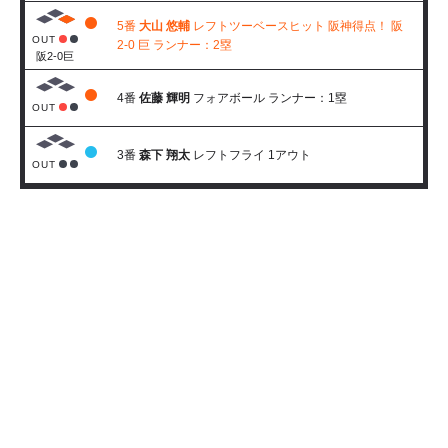
5番
大山 悠輔
レフトツーベースヒット 阪神得点！ 阪
OUT
2-0 巨 ランナー：2塁
阪2-0巨
4番
佐藤 輝明
フォアボール ランナー：1塁
OUT
3番
森下 翔太
レフトフライ 1アウト
OUT