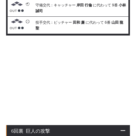
守備交代：キャッチャー
岸田 行倫
に代わって 9番
小林
誠司
OUT
投手交代：ピッチャー
田和 廉
に代わって 6番
山田 龍
聖
OUT
6回裏 巨人の攻撃