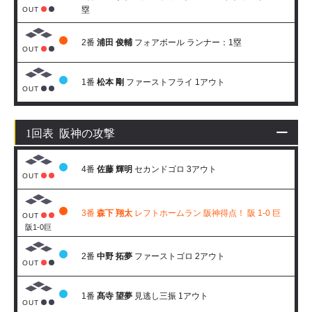
塁
OUT
2番
浦田 俊輔
フォアボール ランナー：1塁
OUT
1番
松本 剛
ファーストフライ 1アウト
OUT
1回表 阪神の攻撃
4番
佐藤 輝明
セカンドゴロ 3アウト
OUT
3番
森下 翔太
レフトホームラン 阪神得点！ 阪 1-0 巨
OUT
阪1-0巨
2番
中野 拓夢
ファーストゴロ 2アウト
OUT
1番
髙寺 望夢
見逃し三振 1アウト
OUT