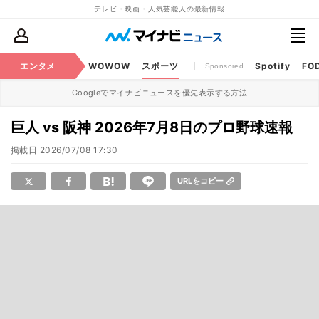
テレビ・映画・人気芸能人の最新情報
BS・CS番組
エンタメ
話題
WOWOW
スポーツ
Spotify
FO
Sponsored
Googleでマイナビニュースを優先表示する方法
巨人 vs 阪神 2026年7月8日のプロ野球速報
掲載日
2026/07/08 17:30
URLをコピー