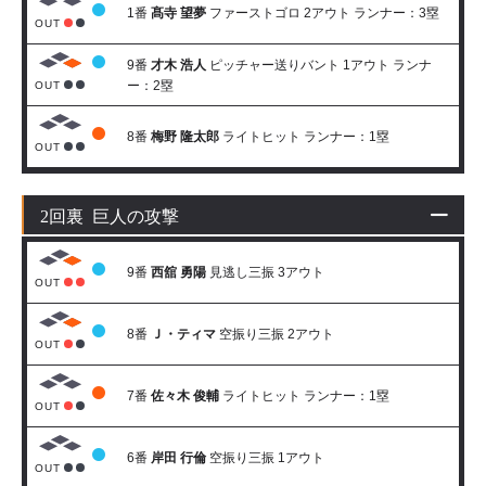
1番
髙寺 望夢
ファーストゴロ 2アウト ランナー：3塁
OUT
9番
才木 浩人
ピッチャー送りバント 1アウト ランナ
ー：2塁
OUT
8番
梅野 隆太郎
ライトヒット ランナー：1塁
OUT
2回裏 巨人の攻撃
9番
西舘 勇陽
見逃し三振 3アウト
OUT
8番
Ｊ・ティマ
空振り三振 2アウト
OUT
7番
佐々木 俊輔
ライトヒット ランナー：1塁
OUT
6番
岸田 行倫
空振り三振 1アウト
OUT