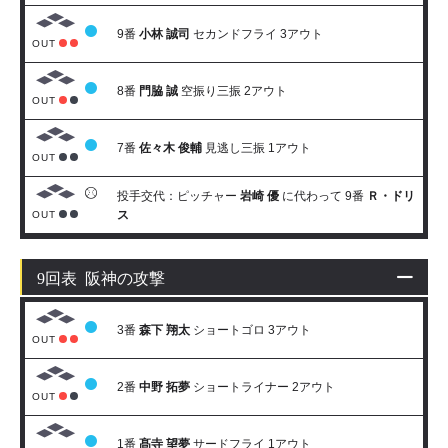
9番
小林 誠司
セカンドフライ 3アウト
OUT
8番
門脇 誠
空振り三振 2アウト
OUT
7番
佐々木 俊輔
見逃し三振 1アウト
OUT
投手交代：ピッチャー
岩崎 優
に代わって 9番
Ｒ・ドリ
ス
OUT
9回表 阪神の攻撃
3番
森下 翔太
ショートゴロ 3アウト
OUT
2番
中野 拓夢
ショートライナー 2アウト
OUT
1番
髙寺 望夢
サードフライ 1アウト