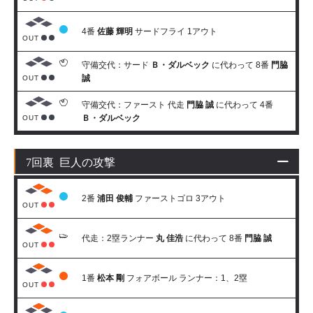
4番
佐藤 輝明
サードフライ 1アウト
OUT
守備交代：サード
Ｂ・ダルベック
に代わって 8番
門脇
誠
OUT
守備交代：ファースト 代走
門脇 誠
に代わって 4番
Ｂ・ダルベック
OUT
7回裏 巨人の攻撃
2番
浦田 俊輔
ファーストゴロ 3アウト
OUT
代走：2塁ランナー
丸 佳浩
に代わって 8番
門脇 誠
OUT
1番
松本 剛
フォアボール ランナー：1、2塁
OUT