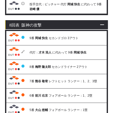
投手交代：ピッチャー 代打
岡城 快生
に代わって 9番
岩崎 優
OUT
8回表 阪神の攻撃
9番
岡城 快生
セカンドゴロ 3アウト
OUT
代打：
才木 浩人
に代わって 9番
岡城 快生
OUT
8番
梅野 隆太郎
セカンドライナー 2アウト
OUT
7番
熊谷 敬宥
レフトヒット ランナー：1、2、3塁
OUT
6番
前川 右京
フォアボール ランナー：1、2塁
OUT
5番
大山 悠輔
フォアボール ランナー：1塁
OUT