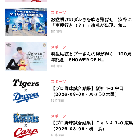
スポーツ
お盆明けのダルさを吹き飛ばせ！渋谷に
「南極行き（？）」改札が出現、無…
1時間前
スポーツ
羽生結弦とプーさんの絆が輝く！100周
年記念「SHOWER OF H…
1時間前
スポーツ
【プロ野球試合結果】阪神 1-0 中日
（2026-08-09・京セラD大阪）
15時間前
スポーツ
【プロ野球試合結果】ＤｅＮＡ 3-0 広島
（2026-08-09・横 浜）
16時間前