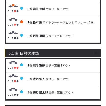
2番
浦田 俊輔
空振り三振 2アウト
OUT
1番
松本 剛
ライトツーベースヒット ランナー：2塁
OUT
9番
西舘 勇陽
ショートゴロ 1アウト
OUT
5回表 阪神の攻撃
1番
髙寺 望夢
空振り三振 3アウト
OUT
9番
才木 浩人
見逃し三振 2アウト
OUT
8番
梅野 隆太郎
空振り三振 1アウト
OUT