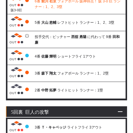
6番
前川 右京
フォアボール 阪神得点！ 阪 3-0 巨 ラン
OUT
ナー：1、2、3塁
阪3-0巨
5番
大山 悠輔
レフトヒット ランナー：1、2、3塁
OUT
投手交代：ピッチャー
西舘 勇陽
に代わって 9番
田和
廉
OUT
4番
佐藤 輝明
ショートフライ 1アウト
OUT
3番
森下 翔太
フォアボール ランナー：1、2塁
OUT
2番
中野 拓夢
ライトヒット ランナー：1塁
OUT
5回裏 巨人の攻撃
3番
Ｔ・キャベッジ
ライトフライ 3アウト
OUT