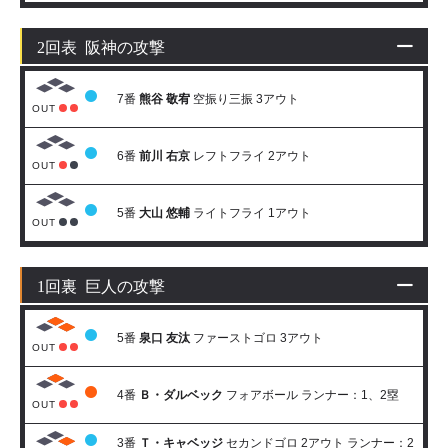
2回表 阪神の攻撃
7番
熊谷 敬宥
空振り三振 3アウト
OUT
6番
前川 右京
レフトフライ 2アウト
OUT
5番
大山 悠輔
ライトフライ 1アウト
OUT
1回裏 巨人の攻撃
5番
泉口 友汰
ファーストゴロ 3アウト
OUT
4番
Ｂ・ダルベック
フォアボール ランナー：1、2塁
OUT
3番
Ｔ・キャベッジ
セカンドゴロ 2アウト ランナー：2