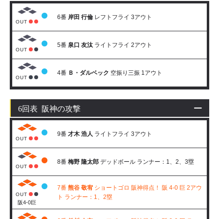
6番
岸田 行倫
レフトフライ 3アウト
OUT
5番
泉口 友汰
ライトフライ 2アウト
OUT
4番
Ｂ・ダルベック
空振り三振 1アウト
OUT
6回表 阪神の攻撃
9番
才木 浩人
ライトフライ 3アウト
OUT
8番
梅野 隆太郎
デッドボール ランナー：1、2、3塁
OUT
7番
熊谷 敬宥
ショートゴロ 阪神得点！ 阪 4-0 巨 2アウ
OUT
ト ランナー：1、2塁
阪4-0巨