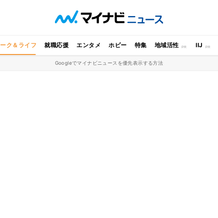
ワーク＆ライフ
就職応援
エンタメ
ホビー
特集
地域活性
IIJ
Googleでマイナビニュースを優先表示する方法