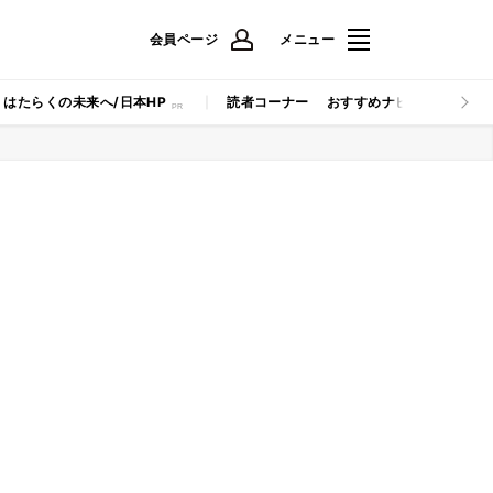
会員ページ
メニュー
はたらくの未来へ/日本HP
読者コーナー
おすすめナビ
マイナビB