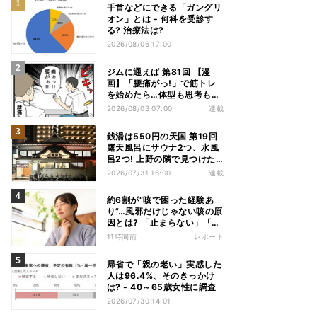
手首などにできる「ガングリ
オン」とは - 何科を受診す
る? 治療法は?
2026/08/06 17:00
ジムに通えば 第81回 【漫
画】「腰痛がっ!」で筋トレ
を始めたら…体型も思考も別
人になっていた
2026/08/03 07:00
連載
銭湯は550円の天国 第19回
露天風呂にサウナ2つ、水風
呂2つ! 上野の隣で見つけた
東京屈指の人気銭湯
2026/07/31 16:00
連載
約6割が“咳で困った経験あ
り”…風邪だけじゃない咳の原
因とは? 「止まらない」「眠
れない」悩みを医師が解説
11時間前
レポート
帰省で「親の老い」実感した
人は96.4%、そのきっかけ
は? - 40～65歳女性に調査
2026/07/30 14:01