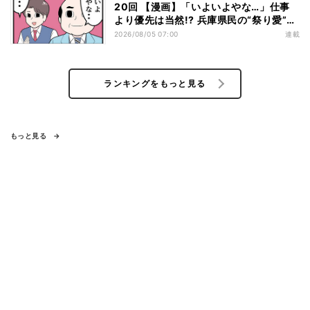
20回 【漫画】「いよいよやな…」仕事
より優先は当然!? 兵庫県民の“祭り愛”が
熱すぎた
2026/08/05 07:00
連載
ランキングをもっと見る
もっと見る