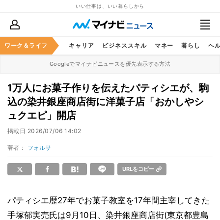
いい仕事は、いい暮らしから
ワーク＆ライフ
キャリア
ビジネススキル
マネー
暮らし
ヘ
Googleでマイナビニュースを優先表示する方法
1万人にお菓子作りを伝えたパティシエが、駒
込の染井銀座商店街に洋菓子店「おかしやシ
ュクエピ」開店
掲載日
2026/07/06 14:02
著者：
フォルサ
URLをコピー
パティシエ歴27年でお菓子教室を17年間主宰してきた
手塚郁実売氏は9月10日、染井銀座商店街(東京都豊島