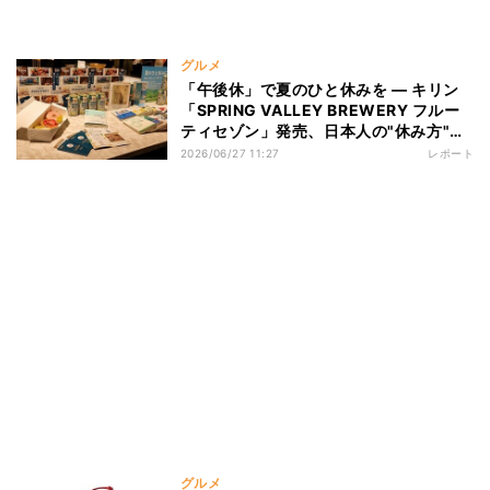
グルメ
「午後休」で夏のひと休みを ― キリン
「SPRING VALLEY BREWERY フルー
ティセゾン」発売、日本人の"休み方"に
も着目
2026/06/27 11:27
レポート
グルメ