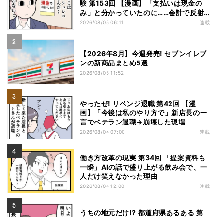
験 第153回 【漫画】「支払いは現金の
み」と分かっていたのに……会計で反射
的に出してしまったものは
2026/08/05 06:11
連載
【2026年8月】今週発売! セブンイレブ
ンの新商品まとめ5選
2026/08/05 11:52
やったぜ! リベンジ退職 第42回 【漫
画】「今後は私のやり方で」新店長の一
言でベテラン退職→崩壊した現場
2026/08/04 07:00
連載
働き方改革の現実 第34回 「提案資料も
一瞬」AIの話で盛り上がる飲み会で、一
人だけ笑えなかった理由
2026/08/04 12:00
連載
うちの地元だけ!? 都道府県あるある 第