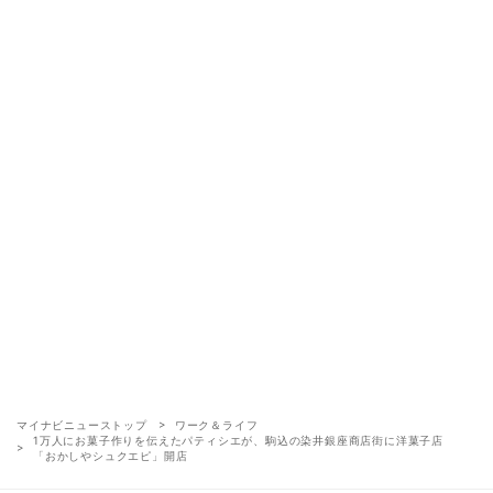
マイナビニューストップ
ワーク＆ライフ
1万人にお菓子作りを伝えたパティシエが、駒込の染井銀座商店街に洋菓子店
「おかしやシュクエピ」開店