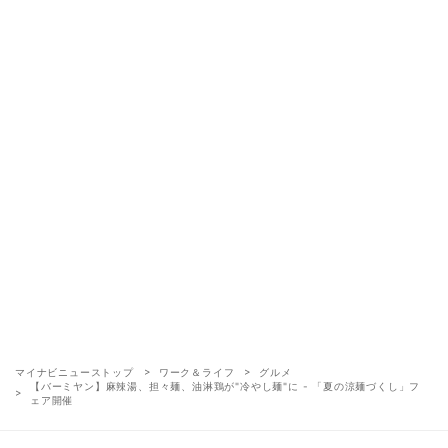
マイナビニューストップ
ワーク＆ライフ
グルメ
【バーミヤン】麻辣湯、担々麺、油淋鶏が"冷やし麺"に - 「夏の涼麺づくし」フ
ェア開催