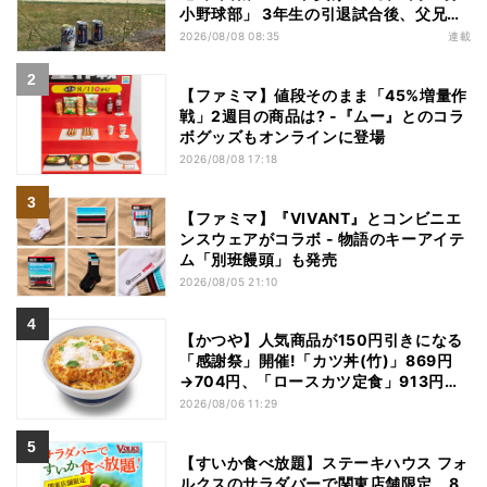
小野球部」 3年生の引退試合後、父兄
が“現場”で取り出したのは……
2026/08/08 08:35
連載
【ファミマ】値段そのまま「45%増量作
戦」2週目の商品は? -『ムー』とのコラ
ボグッズもオンラインに登場
2026/08/08 17:18
【ファミマ】『VIVANT』とコンビニエ
ンスウェアがコラボ - 物語のキーアイテ
ム「別班饅頭」も発売
2026/08/05 21:10
【かつや】人気商品が150円引きになる
「感謝祭」開催!「カツ丼(竹)」869円
→704円、「ロースカツ定食」913円
→748円に - 8日間限定
2026/08/06 11:29
【すいか食べ放題】ステーキハウス フォ
ルクスのサラダバーで関東店舗限定、8