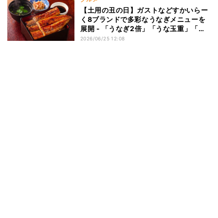
【土用の丑の日】ガストなどすかいらー
く8ブランドで多彩なうなぎメニューを
展開 - 「うなぎ2倍」「うな玉重」「う
なから丼」など
2026/06/25 12:08