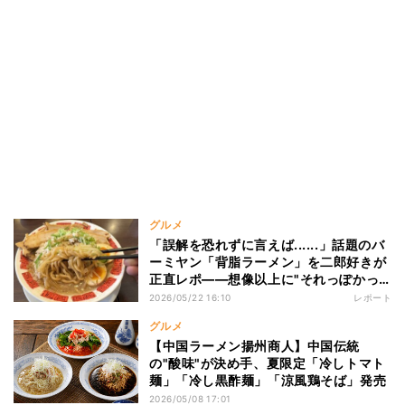
グルメ
「誤解を恐れずに言えば......」話題のバ
ーミヤン「背脂ラーメン」を二郎好きが
正直レポ――想像以上に"それっぽかっ
た"
2026/05/22 16:10
レポート
グルメ
【中国ラーメン揚州商人】中国伝統
の"酸味"が決め手、夏限定「冷しトマト
麺」「冷し黒酢麺」「涼風鶏そば」発売
2026/05/08 17:01