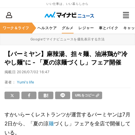
いい仕事は、いい暮らしから
ワーク＆ライフ
マネー
暮らし
ヘルスケア
グルメ
レジャー
車とバイク
キャッ
Googleでマイナビニュースを優先表示する方法
【バーミヤン】麻辣湯、担々麺、油淋鶏が"冷
やし麺"に - 「夏の涼麺づくし」フェア開催
掲載日
2026/07/02 16:47
著者：
Yumi's life
URLをコピー
すかいらーくレストランツが運営するバーミヤンは7月
2日から、「夏の涼
麺
づくし」フェアを全店で開催して
いる。