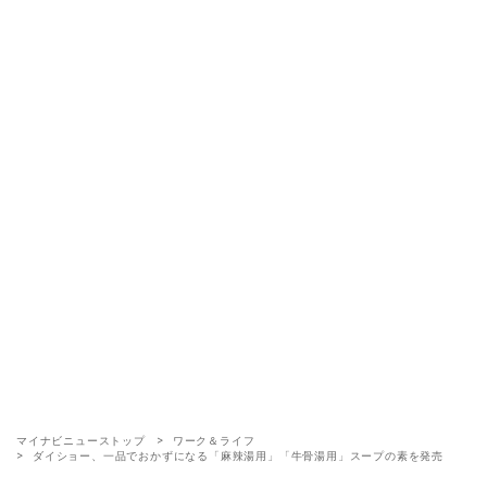
マイナビニューストップ
ワーク＆ライフ
ダイショー、一品でおかずになる「麻辣湯用」「牛骨湯用」スープの素を発売