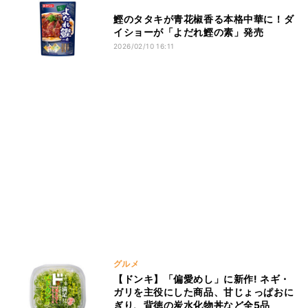
鰹のタタキが青花椒香る本格中華に！ダ
イショーが「よだれ鰹の素」発売
2026/02/10 16:11
グルメ
【ドンキ】「偏愛めし」に新作! ネギ・
ガリを主役にした商品、甘じょっぱおに
ぎり、背徳の炭水化物丼など全5品