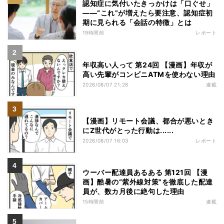
認知症に気付いたきっかけは「口ぐせ」
――“これ”が増えたら要注意、認知症初
期に見られる「会話の特徴」とは
19時間前
レポート
年収高い人って 第24回 【漫画】年収が
高い先輩がコンビニATMを使わない理由
2026/08/07 21:28
連載
【漫画】リモート会議、都合が悪いとき
にZ世代がとった行動は......
2026/08/07 16:03
レポート
ウーバー配達員あるある 第121回 【漫
画】酷暑の“紫外線対策”を徹底した配達
員が、数カ月後に絶句した理由
15時間前
連載