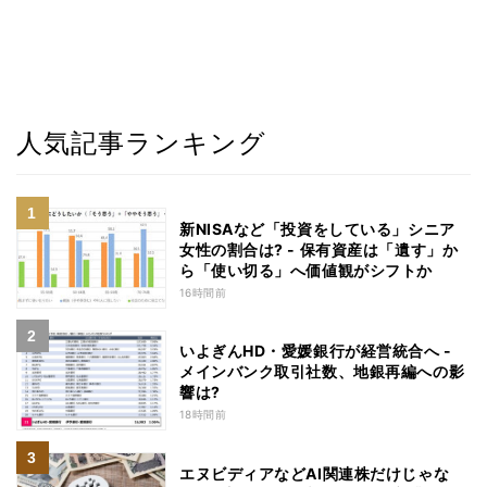
人気記事ランキング
新NISAなど「投資をしている」シニア
女性の割合は? - 保有資産は「遺す」か
ら「使い切る」へ価値観がシフトか
16時間前
いよぎんHD・愛媛銀行が経営統合へ -
メインバンク取引社数、地銀再編への影
響は?
18時間前
エヌビディアなどAI関連株だけじゃな