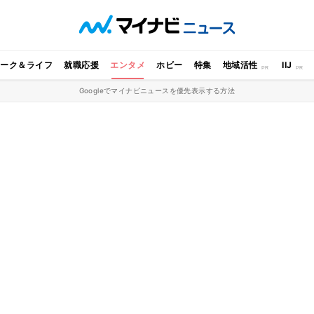
ワーク＆ライフ
就職応援
エンタメ
ホビー
特集
地域活性
IIJ
Googleでマイナビニュースを優先表示する方法