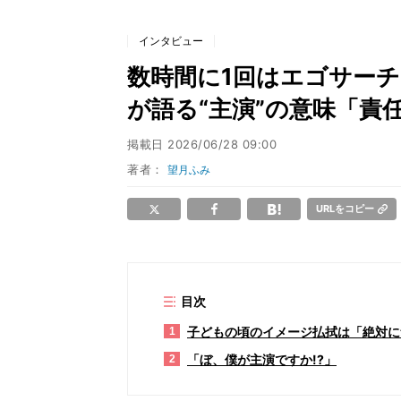
インタビュー
数時間に1回はエゴサー
が語る“主演”の意味「責
掲載日
2026/06/28 09:00
著者：
望月ふみ
URLをコピー
目次
子どもの頃のイメージ払拭は「絶対に
1
「ぼ、僕が主演ですか!?」
2