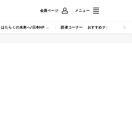
会員ページ
メニュー
はたらくの未来へ/日本HP
読者コーナー
おすすめナビ
マイナビB