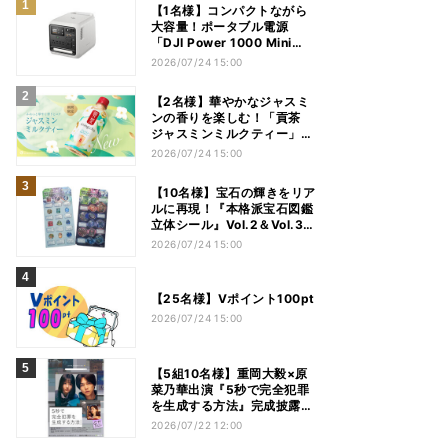
【1名様】コンパクトながら
大容量！ポータブル電源
「DJI Power 1000 Mini
White」をプレゼント
2026/07/24 15:00
【2名様】華やかなジャスミ
ンの香りを楽しむ！「貢茶
ジャスミンミルクティー」1
ケース（24本）をプレゼン
2026/07/24 15:00
ト
【10名様】宝石の輝きをリア
ルに再現！『本格派宝石図鑑
立体シール』Vol.2＆Vol.3セ
ットをプレゼント
2026/07/24 15:00
【25名様】Vポイント100pt
2026/07/24 15:00
【5組10名様】重岡大毅×原
菜乃華出演『5秒で完全犯罪
を生成する方法』完成披露試
写会にご招待！
2026/07/22 12:00