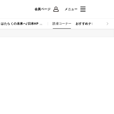
会員ページ
メニュー
はたらくの未来へ/日本HP
読者コーナー
おすすめナビ
マイナビB