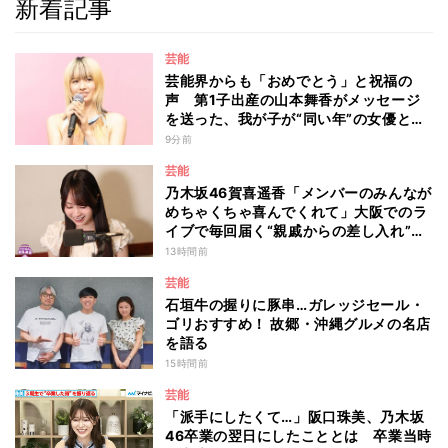
新着記事
芸能
芸能界からも「おめでとう」と祝福の
声 第1子出産の山本舞香がメッセージ
を送った、我が子が“同い年”の女優と
は 今月1日には2年在籍した所属事務所
9分前
からの退所を報告「自分の進むべき道を
芸能
改めて考えながら…」
乃木坂46賀喜遥香「メンバーのみんなが
めちゃくちゃ喜んでくれて」大阪でのラ
イブで毎回届く“親戚からの差し入れ”と
は？
13時間前
芸能
石垣牛の握りに豚串…ガレッジセール・
ゴリおすすめ！ 故郷・沖縄グルメの名店
を語る
15時間前
芸能
「派手にしたくて…」阪口珠美、乃木坂
46卒業の翌日にしたこととは 卒業当時