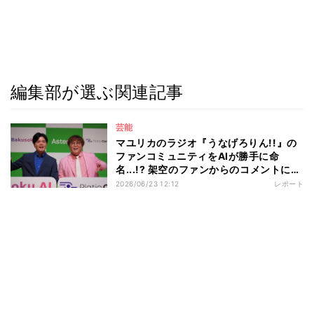
編集部が選ぶ関連記事
芸能
マユリカのラジオ『うなげろりん!!』の
ファンコミュニティをAIが勝手に命
名...!? 架空のファンからのコメントに
「すごいな(笑)」
2026/06/23 12:12
レポート