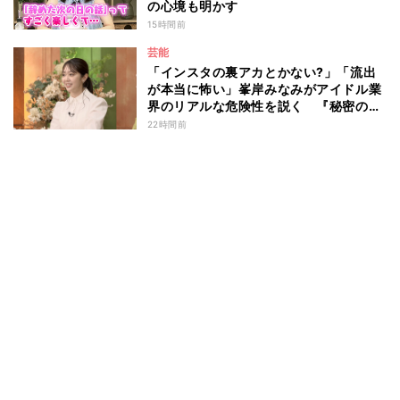
の心境も明かす
15時間前
芸能
「インスタの裏アカとかない?」「流出
が本当に怖い」峯岸みなみがアイドル業
界のリアルな危険性を説く 『秘密のマ
マ園』特別編
22時間前