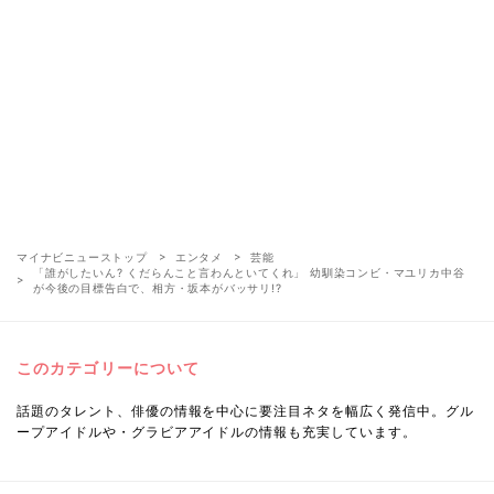
マイナビニューストップ
エンタメ
芸能
「誰がしたいん? くだらんこと言わんといてくれ」 幼馴染コンビ・マユリカ中谷
が今後の目標告白で、相方・坂本がバッサリ!?
このカテゴリーについて
話題のタレント、俳優の情報を中心に要注目ネタを幅広く発信中。グル
ープアイドルや・グラビアアイドルの情報も充実しています。