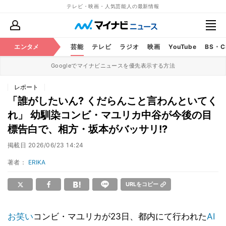
テレビ・映画・人気芸能人の最新情報
エンタメ
芸能
テレビ
ラジオ
映画
YouTube
BS・
Googleでマイナビニュースを優先表示する方法
レポート
「誰がしたいん? くだらんこと言わんといてく
れ」 幼馴染コンビ・マユリカ中谷が今後の目
標告白で、相方・坂本がバッサリ!?
掲載日
2026/06/23 14:24
著者：
ERIKA
URLをコピー
お笑い
コンビ・マユリカが23日、都内にて行われた
AI