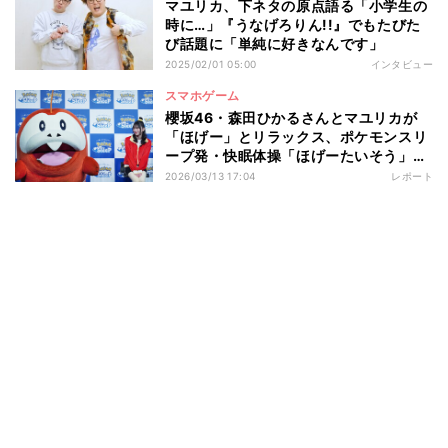
マユリカ、下ネタの原点語る「小学生の
時に…」『うなげろりん!!』でもたびた
び話題に「単純に好きなんです」
2025/02/01 05:00
インタビュー
スマホゲーム
櫻坂46・森田ひかるさんとマユリカが
「ほげー」とリラックス、ポケモンスリ
ープ発・快眠体操「ほげーたいそう」体
験会レポート
2026/03/13 17:04
レポート