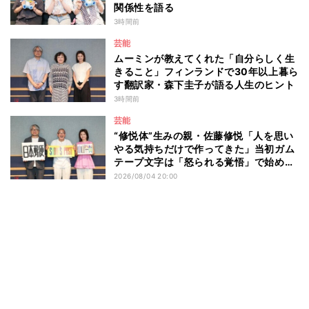
関係性を語る
3時間前
芸能
ムーミンが教えてくれた「自分らしく生
きること」フィンランドで30年以上暮ら
す翻訳家・森下圭子が語る人生のヒント
3時間前
芸能
“修悦体”生みの親・佐藤修悦「人を思い
やる気持ちだけで作ってきた」当初ガム
テープ文字は「怒られる覚悟」で始め
た？
2026/08/04 20:00