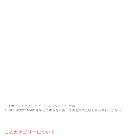
マイナビニューストップ
エンタメ
芸能
津田健次郎“55歳”を迎えて本音を吐露「芝居を始めた頃と何ら変わりがない」
このカテゴリーについて