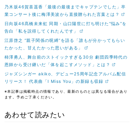
乃木坂46賀喜遥香「最後の最後までキャプテンでした」卒
業コンサート後に梅澤美波から直接贈られた言葉とは？
日向坂46髙橋未来虹 同期・山口陽世に打ち明けた“悩み”を
告白「私を説得してくれたんです」
江原啓之 “親子関係の呪縛”を語る「誰もが分かってもらい
たかった、甘えたかった思いがある」
柿澤勇人、舞台前のストイックすぎる30分 劇団四季時代の
恩師から受け継いだ「体を起こすメソッド」とは？
ジャズシンガー akiko、デビュー25周年記念アルバム配信
リリース！ 代表曲「I Miss You」の新録も収録
※本記事は掲載時点の情報であり、最新のものとは異なる場合があり
ます。予めご了承ください。
あわせて読みたい