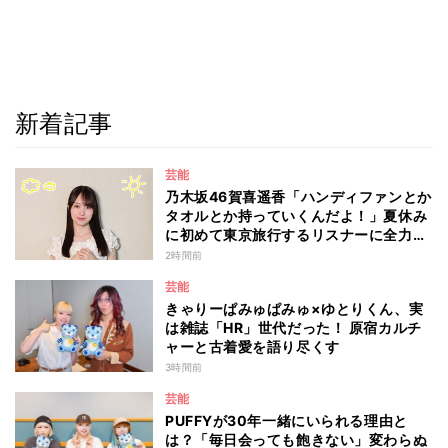
新着記事
芸能
乃木坂46賀喜遥香「ハンディファンとか
タオルとか持っていくんだよ！」夏休み
に初めて東京旅行するリスナーに全力ア
ドバイス！
2時間前
芸能
きゃりーぱみゅぱみゅ×ゆとりくん、実
は雑誌「HR」世代だった！ 原宿カルチ
ャーと古着愛を語り尽くす
3時間前
芸能
PUFFYが30年一緒にいられる理由と
は？「毎日会っても飽きない」変わらぬ