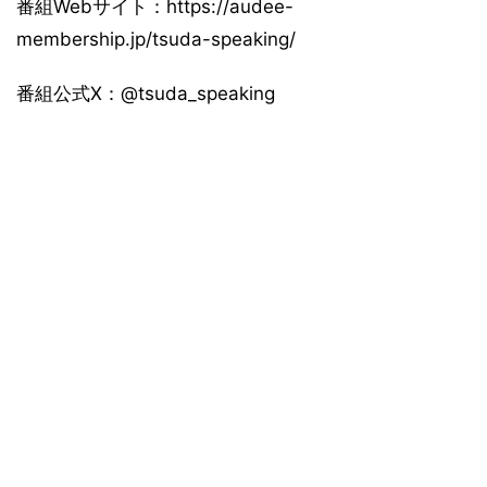
番組Webサイト：https://audee-
membership.jp/tsuda-speaking/
番組公式X：@tsuda_speaking