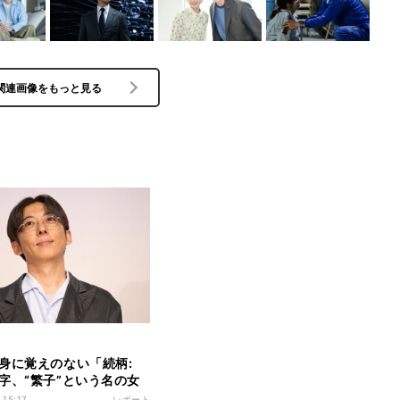
関連画像をもっと見る
身に覚えのない「続柄:
字、“繁子”という名の女
に籍を入れていた…高橋
 15:17
レポート