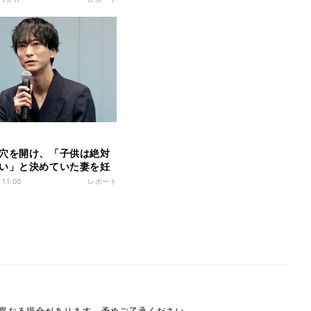
初は「僕じゃないんじゃ
」と思った役を引き受け
決めた「最終的な説得の
は 映画『ラプソディ・
ィ』公開記念舞台挨拶
穴を開け、「子供は絶対
い」と決めていた妻を妊
夫…“過去一最低のクズ
 11:00
レポート
じる上で浅香航大が大切に
こととは ドラマ『産ま
ダメですか？ DINKsのト
カ』記者会見
は異なる場合があります。予めご了承ください。