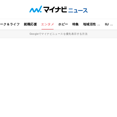
ワーク＆ライフ
就職応援
エンタメ
ホビー
特集
地域活性
IIJ
Googleでマイナビニュースを優先表示する方法