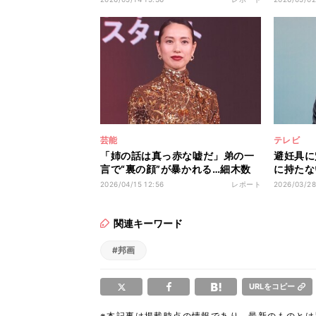
画」
一生が最
ないかな
ることを
一言」と
ラプソデ
芸能
テレビ
「姉の話は真っ赤な嘘だ」弟の一
避妊具に
言で“裏の顔”が暴かれる…細木数
に持たな
子さん役を演じた戸田恵梨香が語
娠させた
2026/04/15 12:56
レポート
2026/03/28
った印象「そこも一つの魅力だっ
男”を演
たのかなというふうに感じていま
している
す」 Netflixシリーズ『地獄に堕
ない女は
関連キーワード
ちるわよ』配信記念PARTY
ツキトオ
#邦画
URLをコピー
※本記事は掲載時点の情報であり、最新のものと