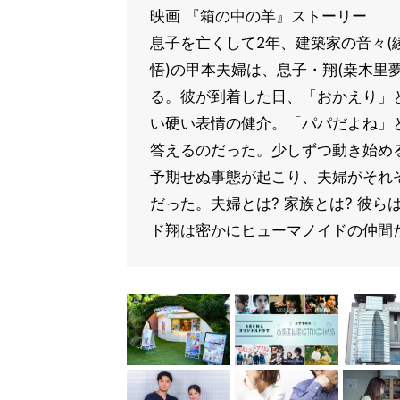
映画 『箱の中の羊』ストーリー
息子を亡くして2年、建築家の音々(
悟)の甲本夫婦は、息子・翔(桒木里
る。彼が到着した日、「おかえり」
い硬い表情の健介。「パパだよね」
答えるのだった。少しずつ動き始め
予期せぬ事態が起こり、夫婦がそれ
だった。夫婦とは? 家族とは? 彼
ド翔は密かにヒューマノイドの仲間