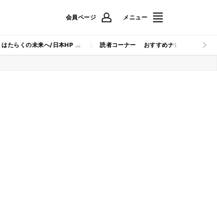
会員ページ
メニュー
はたらくの未来へ/日本HP
読者コーナー
おすすめナビ
マイナビB