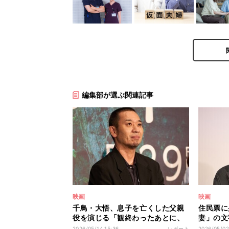
編集部が選ぶ関連記事
映画
映画
千鳥・大悟、息子を亡くした父親
住民票に
役を演じる「観終わったあとに、
妻」の文
いろいろ考えていただきたい映
性が勝手
2026/05/14 15:36
レポート
2026/05/02