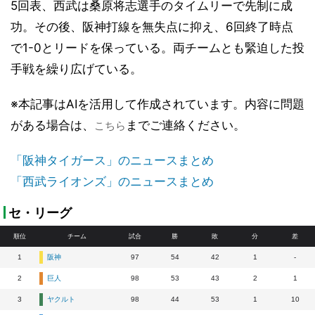
5回表、西武は桑原将志選手のタイムリーで先制に成
功。その後、阪神打線を無失点に抑え、6回終了時点
で1-0とリードを保っている。両チームとも緊迫した投
手戦を繰り広げている。
※本記事はAIを活用して作成されています。内容に問題
がある場合は、
までご連絡ください。
こちら
「阪神タイガース」のニュースまとめ
「西武ライオンズ」のニュースまとめ
セ・リーグ
順位
チーム
試合
勝
敗
分
差
1
阪神
97
54
42
1
-
2
巨人
98
53
43
2
1
3
ヤクルト
98
44
53
1
10