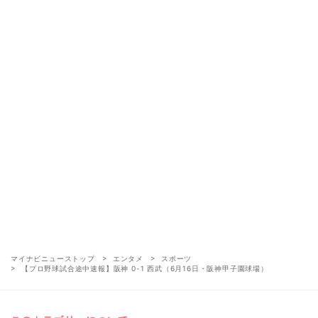
マイナビニューストップ
エンタメ
スポーツ
【プロ野球試合途中速報】阪神 0-1 西武（6月16日・阪神甲子園球場）