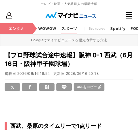
テレビ・映画・人気芸能人の最新情報
BS・CS番組
エンタメ
話題
WOWOW
スポーツ
Spotify
FO
Sponsored
Googleでマイナビニュースを優先表示する方法
【プロ野球試合途中速報】阪神 0-1 西武（6月
16日・阪神甲子園球場）
掲載日
2026/06/16 19:54
更新日
2026/06/16 20:18
URLをコピー
西武、桑原のタイムリーで1点リード