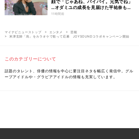
顔で「じゃあね、バイバイ。元気でね」
…オダミユの成長を見届けた平祐奈も思
わず涙 『ガールオアレディ3』
11時間前
マイナビニューストップ
エンタメ
芸能
米津玄師「烏」をカラオケで歌って応募 JOYSOUNDコラボキャンペーン開始
このカテゴリーについて
話題のタレント、俳優の情報を中心に要注目ネタを幅広く発信中。グル
ープアイドルや・グラビアアイドルの情報も充実しています。