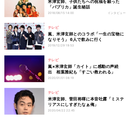
米津玄師、子供たちへの祝福を願った
「パプリカ」誕生秘話
2018/08/15 14:00
インタビュー
テレビ
嵐、米津玄師とのコラボ「一生の宝物に
なりそう」 6人で飲みに行く
2019/12/29 19:53
テレビ
嵐×米津玄師「カイト」に感動の声続
出 相葉雅紀も「すごい救われる」
2020/01/01 08:19
テレビ
米津玄師、菅田将暉に本音吐露「ミステ
リアスにしすぎたなぁ俺」
2020/04/22 22:45