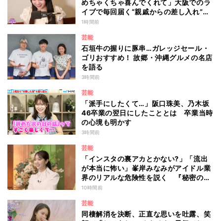
めちゃくちゃ喜んでくれて」大阪でのラ
イブで毎回届く“親戚からの差し入れ”と
は？
1時間前
芸能
石垣牛の握りに豚串…ガレッジセール・
ゴリおすすめ！ 故郷・沖縄グルメの名店
を語る
3時間前
芸能
「派手にしたくて…」阪口珠美、乃木坂
46卒業の翌日にしたこととは 卒業当時
の心境も明かす
3時間前
芸能
「インスタの裏アカとかない?」「流出
が本当に怖い」峯岸みなみがアイドル業
界のリアルな危険性を説く 『秘密のマ
マ園』特別編
10時間前
芸能
同棲解消を決断、正直な思いを吐露、笑