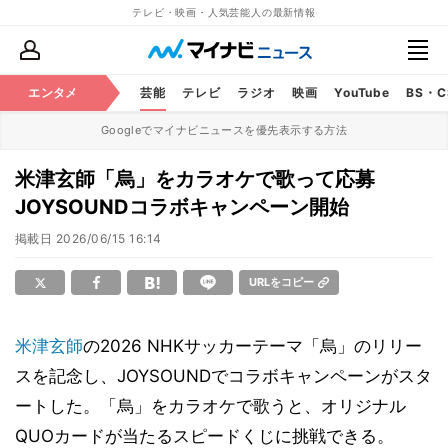
テレビ・映画・人気芸能人の最新情報
エンタメ
芸能
テレビ
ラジオ
映画
YouTube
BS・
Googleでマイナビニュースを優先表示する方法
米津玄師「烏」をカラオケで歌って応募
JOYSOUNDコラボキャンペーン開始
掲載日
2026/06/15 16:14
URLをコピー
米津玄師
の2026 NHKサッカーテーマ「烏」のリリー
スを記念し、JOYSOUNDでコラボキャンペーンがスタ
ートした。「烏」をカラオケで歌うと、オリジナル
QUOカードが当たるスピードくじに挑戦できる。