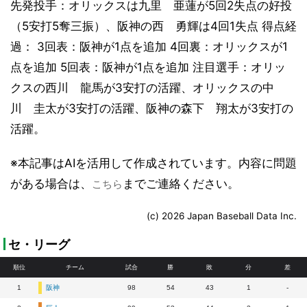
先発投手：オリックスは九里 亜蓮が5回2失点の好投
（5安打5奪三振）、阪神の西 勇輝は4回1失点 得点経
過： 3回表：阪神が1点を追加 4回裏：オリックスが1
点を追加 5回表：阪神が1点を追加 注目選手：オリッ
クスの西川 龍馬が3安打の活躍、オリックスの中
川 圭太が3安打の活躍、阪神の森下 翔太が3安打の
活躍。
※本記事はAIを活用して作成されています。内容に問題
がある場合は、
までご連絡ください。
こちら
(c) 2026 Japan Baseball Data Inc.
セ・リーグ
順位
チーム
試合
勝
敗
分
差
1
阪神
98
54
43
1
-