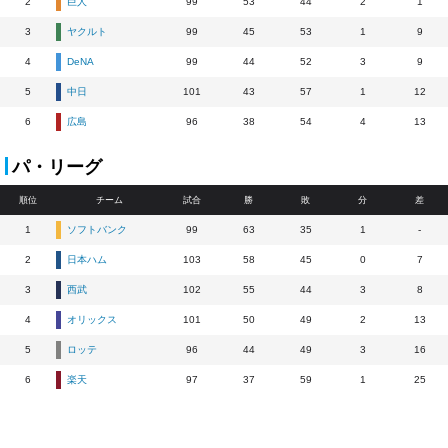
2
巨人
99
53
44
2
1
3
ヤクルト
99
45
53
1
9
4
DeNA
99
44
52
3
9
5
中日
101
43
57
1
12
6
広島
96
38
54
4
13
パ・リーグ
順位
チーム
試合
勝
敗
分
差
1
ソフトバンク
99
63
35
1
-
2
日本ハム
103
58
45
0
7
3
西武
102
55
44
3
8
4
オリックス
101
50
49
2
13
5
ロッテ
96
44
49
3
16
6
楽天
97
37
59
1
25