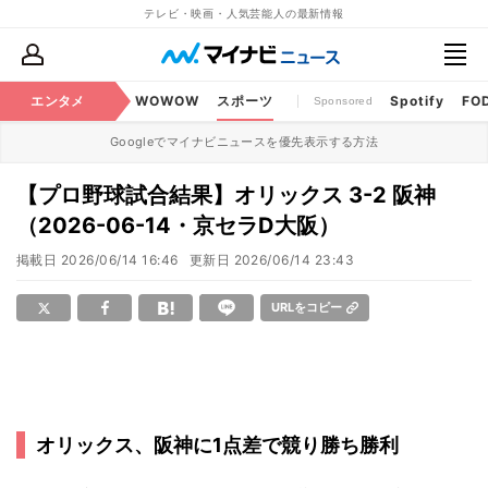
テレビ・映画・人気芸能人の最新情報
BS・CS番組
エンタメ
話題
WOWOW
スポーツ
Spotify
FO
Sponsored
Googleでマイナビニュースを優先表示する方法
【プロ野球試合結果】オリックス 3-2 阪神
（2026-06-14・京セラD大阪）
掲載日
2026/06/14 16:46
更新日
2026/06/14 23:43
URLをコピー
オリックス、阪神に1点差で競り勝ち勝利