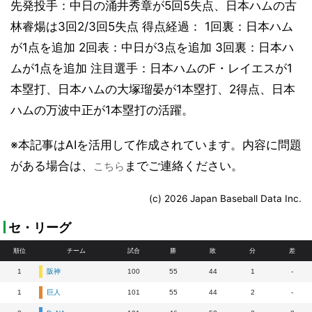
先発投手：中日の涌井秀章が5回5失点、日本ハムの古
林睿煬は3回2/3回5失点 得点経過： 1回裏：日本ハム
が1点を追加 2回表：中日が3点を追加 3回裏：日本ハ
ムが1点を追加 注目選手：日本ハムのF・レイエスが1
本塁打、日本ハムの大塚瑠晏が1本塁打、2得点、日本
ハムの万波中正が1本塁打の活躍。
※本記事はAIを活用して作成されています。内容に問題
がある場合は、
までご連絡ください。
こちら
(c) 2026 Japan Baseball Data Inc.
セ・リーグ
順位
チーム
試合
勝
敗
分
差
1
阪神
100
55
44
1
-
1
巨人
101
55
44
2
-