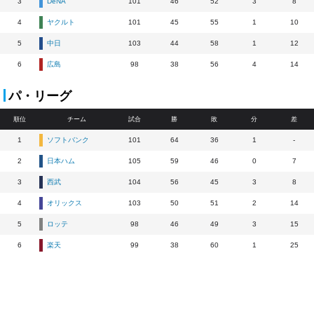
3
DeNA
101
46
52
3
8
4
ヤクルト
101
45
55
1
10
5
中日
103
44
58
1
12
6
広島
98
38
56
4
14
パ・リーグ
順位
チーム
試合
勝
敗
分
差
1
ソフトバンク
101
64
36
1
-
2
日本ハム
105
59
46
0
7
3
西武
104
56
45
3
8
4
オリックス
103
50
51
2
14
5
ロッテ
98
46
49
3
15
6
楽天
99
38
60
1
25