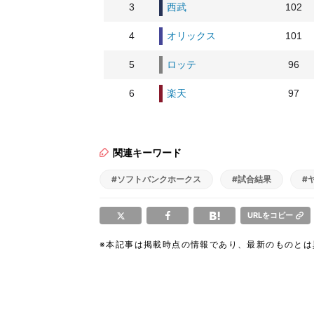
3
西武
102
4
オリックス
101
5
ロッテ
96
6
楽天
97
関連キーワード
#ソフトバンクホークス
#試合結果
#
URLをコピー
※本記事は掲載時点の情報であり、最新のものと