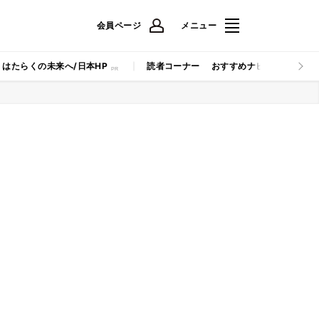
会員ページ
メニュー
はたらくの未来へ/日本HP
読者コーナー
おすすめナビ
マイナビB