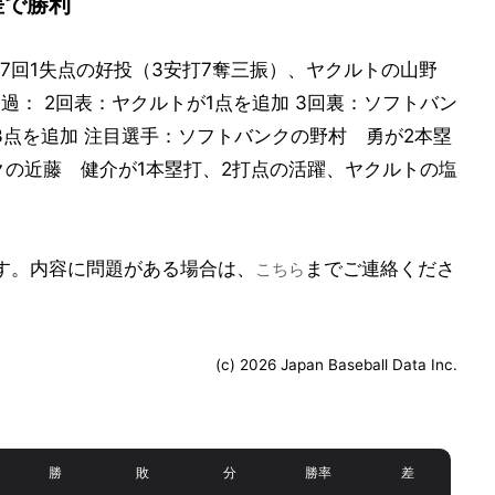
差で勝利
7回1失点の好投（3安打7奪三振）、ヤクルトの山野
経過： 2回表：ヤクルトが1点を追加 3回裏：ソフトバン
3点を追加 注目選手：ソフトバンクの野村 勇が2本塁
クの近藤 健介が1本塁打、2打点の活躍、ヤクルトの塩
ます。内容に問題がある場合は、
までご連絡くださ
こちら
(c) 2026 Japan Baseball Data Inc.
勝
敗
分
勝率
差