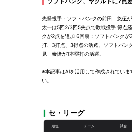
ソフトバンク、ヤクルトに7点
先発投手：ソフトバンクの前田 悠伍が
太一は5回2/3回5失点で敗戦投手 得点
クが2点を追加 6回裏：ソフトバンクが
打、3打点、3得点の活躍、ソフトバン
見 泰隆が1本塁打の活躍。
※本記事はAIを活用して作成されてい
い。
セ・リーグ
順位
チーム
試合