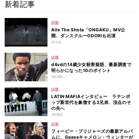
新着記事
話題
Aile The Shota「ONGAKU」MV公
開、ダンスクルーODORIも出演
32分前
話題
d4vdの14歳少女殺害疑惑、最新調査で
明らかになった10のポイント
3時間前
話題
LATIN MAFIAインタビュー ラテンポ
ップ新世代を象徴する3兄弟、頂点のそ
の先へ
3時間前
話題
フィービー・ブリジャーズの最新アルバ
ムに、Geeseキャメロン・ウィンターが