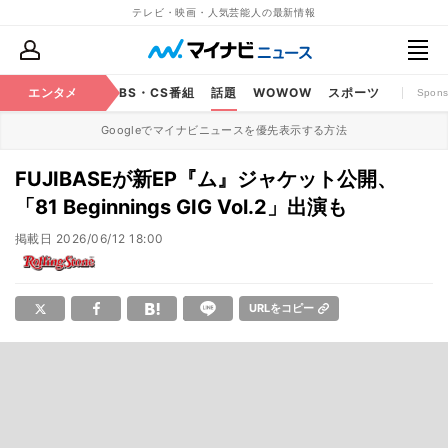
テレビ・映画・人気芸能人の最新情報
映画
エンタメ
YouTube
BS・CS番組
話題
WOWOW
スポーツ
Spons
Googleでマイナビニュースを優先表示する方法
FUJIBASEが新EP『ム』ジャケット公開、
「81 Beginnings GIG Vol.2」出演も
掲載日
2026/06/12 18:00
URLをコピー