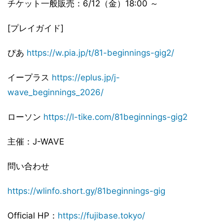
チケット一般販売：6/12（金）18:00 ～
[プレイガイド]
ぴあ
https://w.pia.jp/t/81-beginnings-gig2/
イープラス
https://eplus.jp/j-
wave_beginnings_2026/
ローソン
https://l-tike.com/81beginnings-gig2
主催：J-WAVE
問い合わせ
https://wlinfo.short.gy/81beginnings-gig
Official HP：
https://fujibase.tokyo/