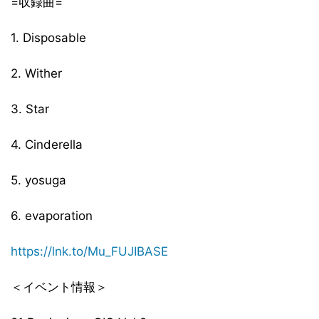
=収録曲=
1. Disposable
2. Wither
3. Star
4. Cinderella
5. yosuga
6. evaporation
https://lnk.to/Mu_FUJIBASE
＜イベント情報＞