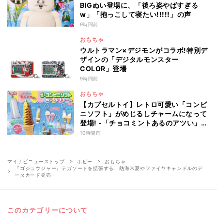
BIGぬい登場に、「後ろ姿やばすぎる
w」「抱っこして寝たい!!!!!」の声
9時間前
おもちゃ
ウルトラマン×デジモンがコラボ!特別デ
ザインの「デジタルモンスター
COLOR」登場
9時間前
おもちゃ
【カプセルトイ】レトロ可愛い「コンビ
ニソフト」がめじるしチャームになって
登場! -「チョコミントあるのアツい」
「中身出せるのたのしい」と話題
10時間前
マイナビニューストップ
ホビー
おもちゃ
『ゴジュウジャー』テガソードを拡張する、熱海常夏やファイヤキャンドルのデ
ータカード発売
このカテゴリーについて