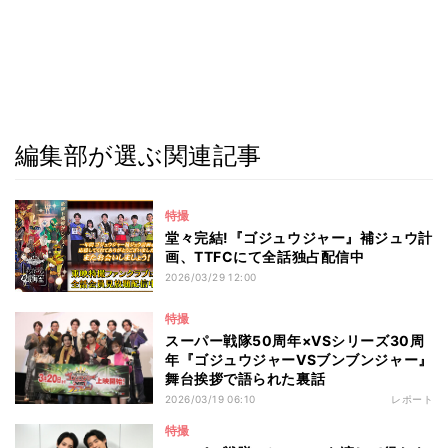
編集部が選ぶ関連記事
特撮
堂々完結!『ゴジュウジャー』補ジュウ計
画、TTFCにて全話独占配信中
2026/03/29 12:00
特撮
スーパー戦隊50周年×VSシリーズ30周
年『ゴジュウジャーVSブンブンジャー』
舞台挨拶で語られた裏話
2026/03/19 06:10
レポート
特撮