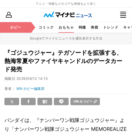
アニメ・特撮などのコアな情報をより深く
アニメ
ホビー
鉄道
コミック
おもちゃ
特撮
将棋
トレンド
キャ
Googleでマイナビニュースを優先表示する方法
『ゴジュウジャー』テガソードを拡張する、
熱海常夏やファイヤキャンドルのデータカー
ド発売
掲載日
2026/06/12 14:13
著者：
MN ホビー編集部
URLをコピー
バンダイは、『ナンバーワン戦隊ゴジュウジャー』よ
り「ナンバーワン戦隊ゴジュウジャー MEMOREALIZE