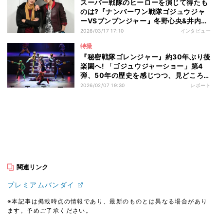
スーパー戦隊のヒーローを演じて得たも
のは?『ナンバーワン戦隊ゴジュウジャ
ーVSブンブンジャー』冬野心央&井内悠
陽インタビュー
2026/03/17 17:10
インタビュー
特撮
『秘密戦隊ゴレンジャー』約30年ぶり後
楽園へ! 「ゴジュウジャーショー」第4
弾、50年の歴史を感じつつ、見どころを
特撮ライターが紹介!
2026/02/07 19:30
レポート
関連リンク
プレミアムバンダイ
※本記事は掲載時点の情報であり、最新のものとは異なる場合があり
ます。予めご了承ください。