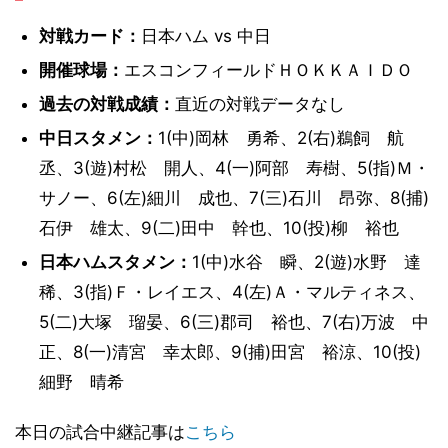
対戦カード：
日本ハム vs 中日
開催球場：
エスコンフィールドＨＯＫＫＡＩＤＯ
過去の対戦成績：
直近の対戦データなし
中日スタメン：
1(中)岡林 勇希、2(右)鵜飼 航
丞、3(遊)村松 開人、4(一)阿部 寿樹、5(指)Ｍ・
サノー、6(左)細川 成也、7(三)石川 昂弥、8(捕)
石伊 雄太、9(二)田中 幹也、10(投)柳 裕也
日本ハムスタメン：
1(中)水谷 瞬、2(遊)水野 達
稀、3(指)Ｆ・レイエス、4(左)Ａ・マルティネス、
5(二)大塚 瑠晏、6(三)郡司 裕也、7(右)万波 中
正、8(一)清宮 幸太郎、9(捕)田宮 裕涼、10(投)
細野 晴希
本日の試合中継記事は
こちら