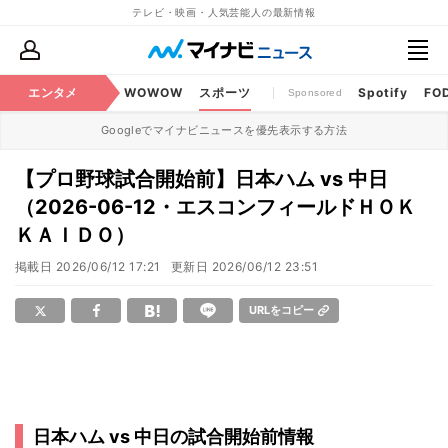
テレビ・映画・人気芸能人の最新情報
BS・CS番組
エンタメ
話題
WOWOW
スポーツ
Spotify
FO
Sponsored
Googleでマイナビニュースを優先表示する方法
【プロ野球試合開始前】日本ハム vs 中日
（2026-06-12・エスコンフィールドＨＯＫ
ＫＡＩＤＯ）
掲載日
2026/06/12 17:21
更新日
2026/06/12 23:51
URLをコピー
日本ハム vs 中日の試合開始前情報