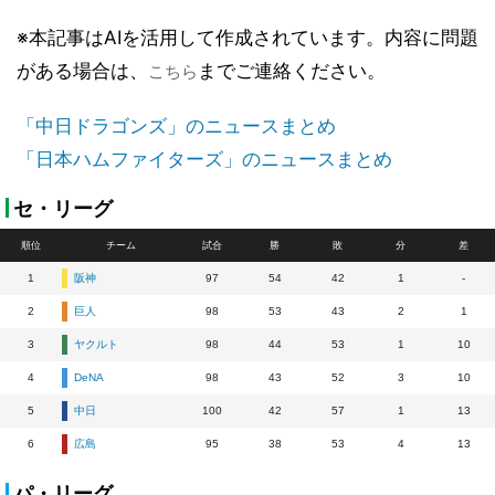
※本記事はAIを活用して作成されています。内容に問題
がある場合は、
までご連絡ください。
こちら
「中日ドラゴンズ」のニュースまとめ
「日本ハムファイターズ」のニュースまとめ
セ・リーグ
順位
チーム
試合
勝
敗
分
差
1
阪神
97
54
42
1
-
2
巨人
98
53
43
2
1
3
ヤクルト
98
44
53
1
10
4
DeNA
98
43
52
3
10
5
中日
100
42
57
1
13
6
広島
95
38
53
4
13
パ・リーグ