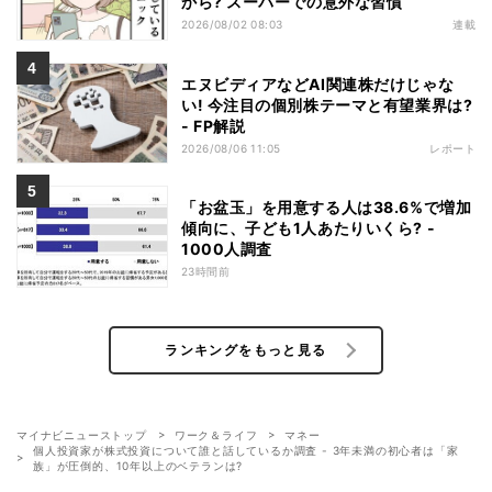
から? スーパーでの意外な習慣
2026/08/02 08:03
連載
エヌビディアなどAI関連株だけじゃな
い! 今注目の個別株テーマと有望業界は?
- FP解説
2026/08/06 11:05
レポート
「お盆玉」を用意する人は38.6%で増加
傾向に、子ども1人あたりいくら? -
1000人調査
23時間前
ランキングをもっと見る
マイナビニューストップ
ワーク＆ライフ
マネー
個人投資家が株式投資について誰と話しているか調査 - 3年未満の初心者は「家
族」が圧倒的、10年以上のベテランは?