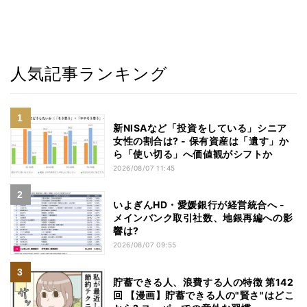
人気記事ランキング
新NISAなど「投資をしている」シニア
女性の割合は? - 保有資産は「遺す」か
ら「使い切る」へ価値観がシフトか
2026/08/07 11:45
いよぎんHD・愛媛銀行が経営統合へ -
メインバンク取引社数、地銀再編への影
響は?
2026/08/07 09:55
貯蓄できる人、浪費する人の特徴 第142
回 【漫画】貯蓄できる人の"賢さ"はどこ