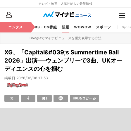
テレビ・映画・人気芸能人の最新情報
映画
エンタメ
YouTube
BS・CS番組
話題
WOWOW
スポーツ
Spons
Googleでマイナビニュースを優先表示する方法
XG、「Capital&#039;s Summertime Ball
2026」出演──ウェンブリーで3曲、UKオー
ディエンスの心を掴む
掲載日
2026/06/08 17:53
URLをコピー