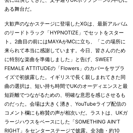
去に出演してきた、文字通りUKポップシーンの中心に
ある舞台だ。
大歓声のなかステージに登場したXGは、最新アルバム
のリードトラック「HYPNOTIZE」でセットをスター
ト。2曲目の前にはMAYAがMCに立ち、「この場所に
来られて本当に感謝しています。今日、皆さんのため
に特別な楽曲を準備しました」と告げ、SWEET
FEMALE ATTITUDEの「Flowers」のカバーをサプラ
イズで初披露した。イギリスで長く親しまれてきた同
曲の選択は、短い持ち時間でUKのオーディエンスと最
短距離でつながるための、明確な意思を感じさせるも
のだった。会場は大きく湧き、YouTubeライブ配信の
コメント欄にも称賛の声が相次いだ。ラストは、UKガ
ラージハウスをベースにした「SOMETHING AIN'T
RIGHT」をセンターステージで披露。全3曲・約10