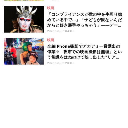
選
映画
「コンプライアンスが世の中を牛耳り始
めている中で...」「子どもが観ないんだ
からと好き勝手やっちゃう」――デーモ
ン閣下が語る映画『レディ・オア・ノッ
2026/08/06 04:00
ト2』の"狂気"とは?
映画
全編iPhone撮影でアカデミー賞選出の
偉業→「夜市での映画撮影は無理」とい
う常識をはねのけて映し出した"リア
ル"とは――ツォウ監督が語る映画『左
2026/08/05 23:00
利き少女』の舞台裏