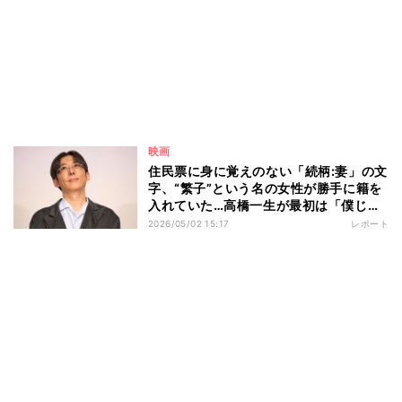
映画
住民票に身に覚えのない「続柄:妻」の文
字、“繁子”という名の女性が勝手に籍を
入れていた…高橋一生が最初は「僕じゃ
ないんじゃないかな」と思った役を引き
2026/05/02 15:17
レポート
受けることを決めた「最終的な説得の一
言」とは 映画『ラプソディ・ラプソデ
ィ』公開記念舞台挨拶