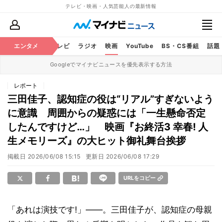
テレビ・映画・人気芸能人の最新情報
エンタメ
芸能
テレビ
ラジオ
映画
YouTube
BS・CS番組
話題
Googleでマイナビニュースを優先表示する方法
レポート
三田佳子、認知症の役は“リアル”すぎないよう
に意識 周囲からの疑惑には「一生懸命否定
したんですけど…」 映画『お終活3 幸春! 人
生メモリーズ』の大ヒット御礼舞台挨拶
掲載日
2026/06/08 15:15
更新日
2026/06/08 17:29
URLをコピー
「あれは演技です!」――。三田佳子が、認知症の母親