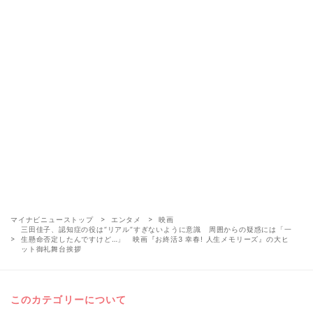
マイナビニューストップ
エンタメ
映画
三田佳子、認知症の役は“リアル”すぎないように意識 周囲からの疑惑には「一
生懸命否定したんですけど…」 映画『お終活3 幸春! 人生メモリーズ』の大ヒ
ット御礼舞台挨拶
このカテゴリーについて