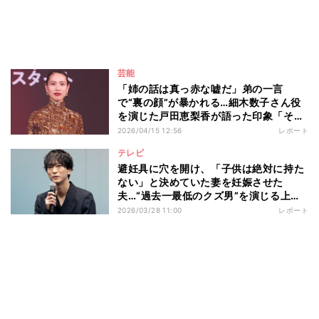
芸能
「姉の話は真っ赤な嘘だ」弟の一言
で“裏の顔”が暴かれる…細木数子さん役
を演じた戸田恵梨香が語った印象「そこ
も一つの魅力だったのかなというふうに
2026/04/15 12:56
レポート
感じています」 Netflixシリーズ『地獄
テレビ
に堕ちるわよ』配信記念PARTY
避妊具に穴を開け、「子供は絶対に持た
ない」と決めていた妻を妊娠させた
夫…“過去一最低のクズ男”を演じる上で
浅香航大が大切にしていることとは ド
2026/03/28 11:00
レポート
ラマ『産まない女はダメですか？ DINKs
のトツキトオカ』記者会見