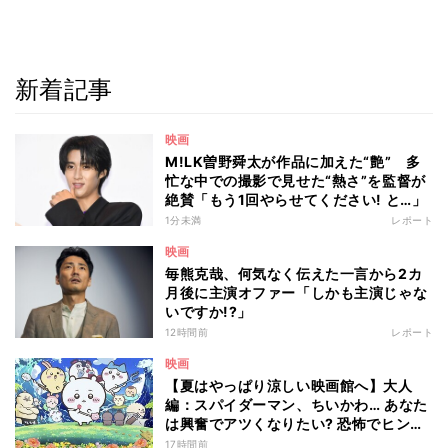
新着記事
映画
M!LK曽野舜太が作品に加えた“艶” 多
忙な中での撮影で見せた“熱さ”を監督が
絶賛「もう1回やらせてください! と…」
1分未満
レポート
映画
毎熊克哉、何気なく伝えた一言から2カ
月後に主演オファー「しかも主演じゃな
いですか!?」
12時間前
レポート
映画
【夏はやっぱり涼しい映画館へ】大人
編：スパイダーマン、ちいかわ… あなた
は興奮でアツくなりたい? 恐怖でヒンヤ
リしたい? - 編集部が注目する最新映画5
17時間前