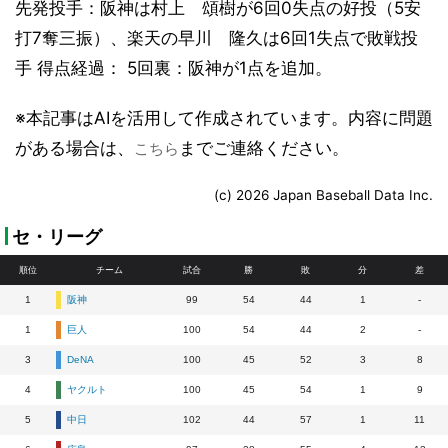
先発投手：阪神は村上 頌樹が6回0失点の好投（5安
打7奪三振）、楽天の早川 隆久は6回1失点で敗戦投
手 得点経過： 5回裏：阪神が1点を追加。
※本記事はAIを活用して作成されています。内容に問題
がある場合は、
までご連絡ください。
こちら
(c) 2026 Japan Baseball Data Inc.
セ・リーグ
順位
チーム
試合
勝
敗
分
差
1
阪神
99
54
44
1
-
1
巨人
100
54
44
2
-
3
DeNA
100
45
52
3
8
4
ヤクルト
100
45
54
1
9
5
中日
102
44
57
1
11