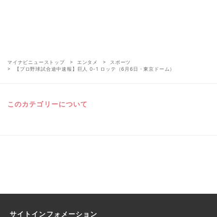
マイナビニューストップ
エンタメ
スポーツ
【プロ野球試合途中速報】巨人 0-1 ロッテ（6月6日・東京ドーム）
このカテゴリーについて
サイトインフォメーション