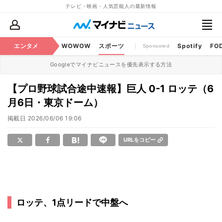
テレビ・映画・人気芸能人の最新情報
BS・CS番組
エンタメ
話題
WOWOW
スポーツ
Spotify
FO
Sponsored
Googleでマイナビニュースを優先表示する方法
【プロ野球試合途中速報】巨人 0-1 ロッテ（6
月6日・東京ドーム）
掲載日
2026/06/06 19:06
URLをコピー
ロッテ、1点リードで中盤へ