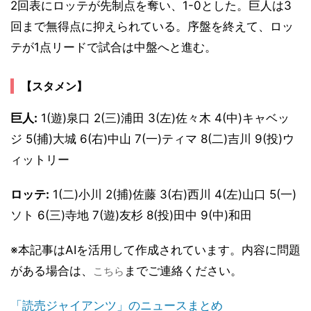
2回表にロッテが先制点を奪い、1-0とした。巨人は3
回まで無得点に抑えられている。序盤を終えて、ロッ
テが1点リードで試合は中盤へと進む。
【スタメン】
巨人:
1(遊)泉口 2(三)浦田 3(左)佐々木 4(中)キャベッ
ジ 5(捕)大城 6(右)中山 7(一)ティマ 8(二)吉川 9(投)ウ
ィットリー
ロッテ:
1(二)小川 2(捕)佐藤 3(右)西川 4(左)山口 5(一)
ソト 6(三)寺地 7(遊)友杉 8(投)田中 9(中)和田
※本記事はAIを活用して作成されています。内容に問題
がある場合は、
までご連絡ください。
こちら
「読売ジャイアンツ」のニュースまとめ