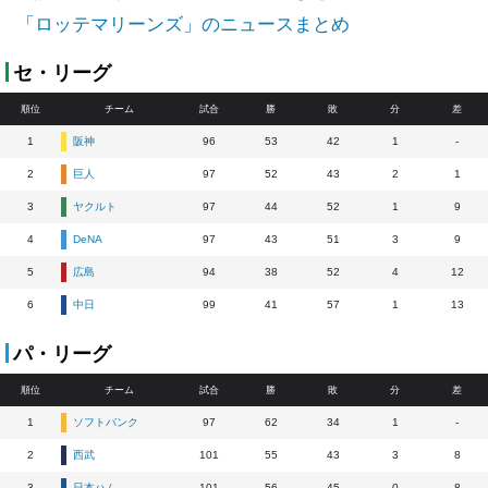
「ロッテマリーンズ」のニュースまとめ
セ・リーグ
順位
チーム
試合
勝
敗
分
差
1
阪神
96
53
42
1
-
2
巨人
97
52
43
2
1
3
ヤクルト
97
44
52
1
9
4
DeNA
97
43
51
3
9
5
広島
94
38
52
4
12
6
中日
99
41
57
1
13
パ・リーグ
順位
チーム
試合
勝
敗
分
差
1
ソフトバンク
97
62
34
1
-
2
西武
101
55
43
3
8
3
日本ハム
101
56
45
0
8