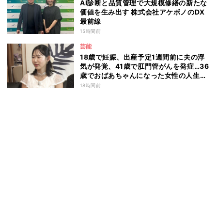
AI診断と品質管理で大規模修繕の新たな
価値を生み出す 株式会社アケボノのDX
最前線
15時間前
芸能
18歳で妊娠、出産予定1週間前に夫の浮
気が発覚、41歳で肛門管がんを発症…36
歳でおばあちゃんになった女性の人生に
島田珠代も思わず涙 『愛のハイエナ
18時間前
season6』