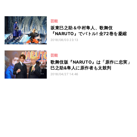
芸能
坂東巳之助＆中村隼人、歌舞伎
『NARUTO』でバトル! 全72巻を凝縮
2018/08/03 23:13
芸能
歌舞伎版『NARUTO』は「原作に忠実」
巳之助&隼人に原作者も太鼓判
2018/04/27 14:46