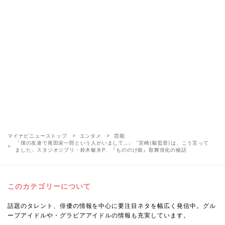
マイナビニューストップ
エンタメ
芸能
「僕の友達で尾田栄一郎という人がいまして…」「宮崎(駿監督)は、こう言って
ました」スタジオジブリ・鈴木敏夫P、『もののけ姫』歌舞伎化の秘話
このカテゴリーについて
話題のタレント、俳優の情報を中心に要注目ネタを幅広く発信中。グル
ープアイドルや・グラビアアイドルの情報も充実しています。