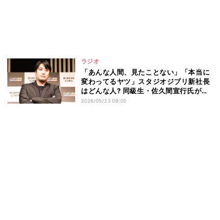
ラジオ
「あんな人間、見たことない」「本当に
変わってるヤツ」スタジオジブリ新社長
はどんな人? 同級生・佐久間宣行氏が熱
弁する“すごさ”
2026/05/23 08:00