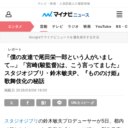
テレビ・映画・人気芸能人の最新情報
エンタメ
芸能
テレビ
ラジオ
映画
YouTube
BS・
Googleでマイナビニュースを優先表示する方法
レポート
「僕の友達で尾田栄一郎という人がいまし
て…」「宮崎(駿監督)は、こう言ってました」
スタジオジブリ・鈴木敏夫P、『もののけ姫』
歌舞伎化の秘話
掲載日
2026/06/06 19:00
URLをコピー
スタジオジブリ
の鈴木敏夫プロデューサーが5日、都内