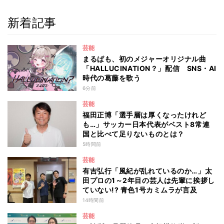
新着記事
芸能
まるぱも、初のメジャーオリジナル曲
「HALLUCINATION？」配信 SNS・AI
時代の葛藤を歌う
6分前
芸能
福田正博「選手層は厚くなったけれど
も…」サッカー日本代表がベスト8常連
国と比べて足りないものとは？
5時間前
芸能
有吉弘行「風紀が乱れているのか…」太
田プロの1～2年目の芸人は先輩に挨拶し
ていない!? 青色1号カミムラが言及
14時間前
芸能