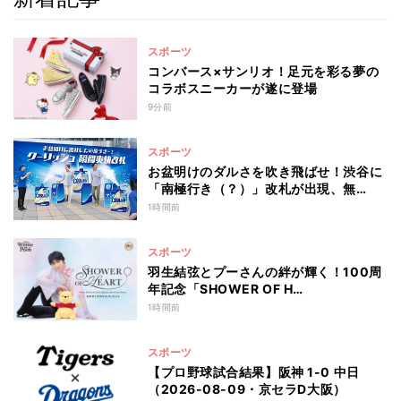
スポーツ
コンバース×サンリオ！足元を彩る夢の
コラボスニーカーが遂に登場
9分前
スポーツ
お盆明けのダルさを吹き飛ばせ！渋谷に
「南極行き（？）」改札が出現、無…
1時間前
スポーツ
羽生結弦とプーさんの絆が輝く！100周
年記念「SHOWER OF H…
1時間前
スポーツ
【プロ野球試合結果】阪神 1-0 中日
（2026-08-09・京セラD大阪）