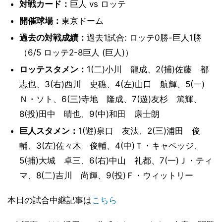
対戦カード：
巨人 vs ロッテ
開催球場：
東京ドーム
過去の対戦成績：
過去1試合: ロッテ0勝-巨人1勝
（6/5 ロッテ2-8巨人 (巨人)）
ロッテスタメン：
1(二)小川 龍成、2(捕)佐藤 都
志也、3(右)西川 史礁、4(左)山口 航輝、5(一)
Ｎ・ソト、6(三)寺地 隆成、7(遊)友杉 篤輝、
8(投)田中 晴也、9(中)和田 康士朗
巨人スタメン：
1(遊)泉口 友汰、2(三)浦田 俊
輔、3(左)佐々木 俊輔、4(中)Ｔ・キャベッジ、
5(捕)大城 卓三、6(右)中山 礼都、7(一)Ｊ・ティ
マ、8(二)吉川 尚輝、9(投)Ｆ・ウィットリー
本日の試合中継記事は
こちら