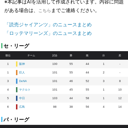
※本記事はAIを活用して作成されています。内容に問題
がある場合は、
までご連絡ください。
こちら
「読売ジャイアンツ」のニュースまとめ
「ロッテマリーンズ」のニュースまとめ
セ・リーグ
順位
チーム
試合
勝
敗
分
差
1
阪神
100
55
44
1
-
1
巨人
101
55
44
2
-
3
DeNA
101
46
52
3
8
4
ヤクルト
101
45
55
1
10
5
中日
103
44
58
1
12
6
広島
98
38
56
4
14
パ・リーグ