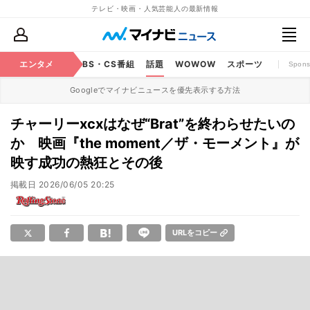
テレビ・映画・人気芸能人の最新情報
映画
エンタメ
YouTube
BS・CS番組
話題
WOWOW
スポーツ
Spons
Googleでマイナビニュースを優先表示する方法
チャーリーxcxはなぜ“Brat”を終わらせたいの
か 映画『the moment／ザ・モーメント』が
映す成功の熱狂とその後
掲載日
2026/06/05 20:25
URLをコピー