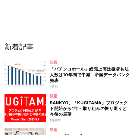
新着記事
話題
「パチンコホール」総売上高は微増も法
人数は10年間で半減 - 帝国データバンク
発表
4分前
話題
SANKYO、「KUGITAMA」プロジェク
ト開始から1年 - 取り組みの振り返りと
今後の展望
1時間前
話題