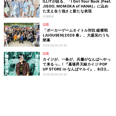
ILLITが語る、「I Got Your Back (Feat.
JISOO, MOMOKA of HANA)」に込め
た支え合う強さと新たな表現
21時間前
話題
「ポーカーゲームタイトル対抗 縦横戦
(JUOUSEN)2026 春」、大盛況のうち
閉幕
2026/08/08 08:30
話題
カイジが、一条が、兵藤がなんばへやっ
て来るっ…！『墓場昇天録カイジ POP
UP STORE in なんばマルイ』、8/22よ
り開催
2026/08/08 08:30