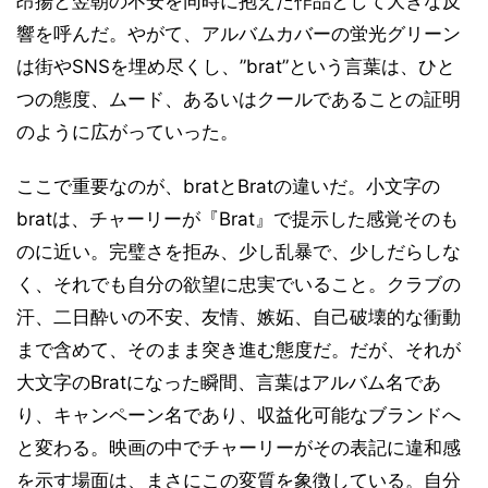
昂揚と翌朝の不安を同時に抱えた作品として大きな反
響を呼んだ。やがて、アルバムカバーの蛍光グリーン
は街やSNSを埋め尽くし、”brat”という言葉は、ひと
つの態度、ムード、あるいはクールであることの証明
のように広がっていった。
ここで重要なのが、bratとBratの違いだ。小文字の
bratは、チャーリーが『Brat』で提示した感覚そのも
のに近い。完璧さを拒み、少し乱暴で、少しだらしな
く、それでも自分の欲望に忠実でいること。クラブの
汗、二日酔いの不安、友情、嫉妬、自己破壊的な衝動
まで含めて、そのまま突き進む態度だ。だが、それが
大文字のBratになった瞬間、言葉はアルバム名であ
り、キャンペーン名であり、収益化可能なブランドへ
と変わる。映画の中でチャーリーがその表記に違和感
を示す場面は、まさにこの変質を象徴している。自分