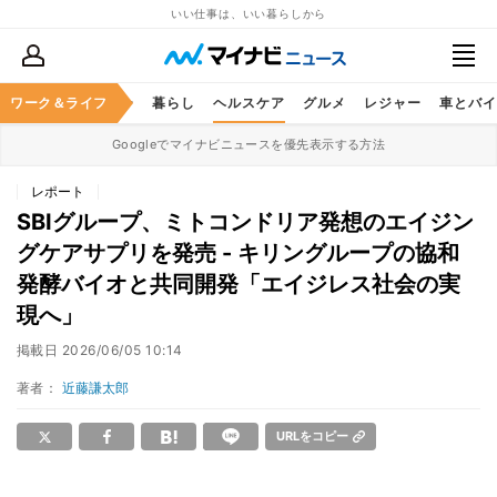
いい仕事は、いい暮らしから
ジネススキル
ワーク＆ライフ
マネー
暮らし
ヘルスケア
グルメ
レジャー
車とバイ
Googleでマイナビニュースを優先表示する方法
レポート
SBIグループ、ミトコンドリア発想のエイジン
グケアサプリを発売 - キリングループの協和
発酵バイオと共同開発「エイジレス社会の実
現へ」
掲載日
2026/06/05 10:14
著者：
近藤謙太郎
URLをコピー