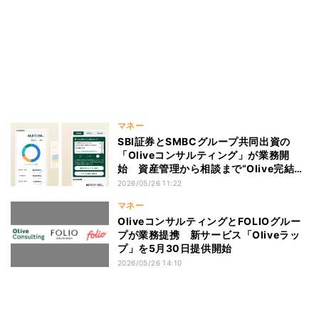
マネー
SBI証券とSMBCグループ共同出資の
「Oliveコンサルティング」が業務開
始 資産管理から相談まで“Olive完結
型”へ
2026/05/26 11:22
マネー
OliveコンサルティングとFOLIOグルー
プが業務提携 新サービス「Oliveラッ
プ」を5月30日提供開始
2026/05/26 14:10