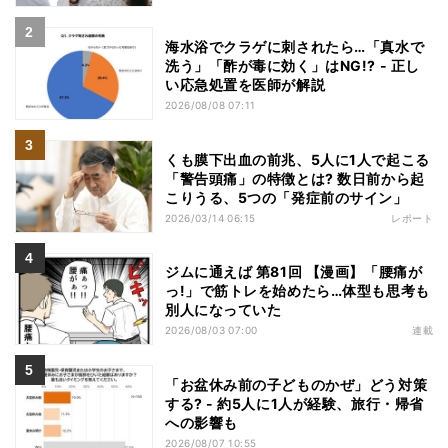
海水浴でクラゲに刺されたら…「真水で
洗う」「酢が毒に効く」はNG!? - 正し
い応急処置を医師が解説
2026/08/08 07:11
くも膜下出血の前兆、5人に1人で起こる
「警告頭痛」の特徴とは? 数日前から起
こりうる、5つの「発症前のサイン」
2026/03/14 06:15
レポート
ジムに通えば 第81回 【漫画】「腰痛が
っ!」で筋トレを始めたら…体型も思考も
別人になっていた
2026/08/03 07:00
連載
「お盆休み前の子どものかぜ」どう対策
する? - 約5人に1人が経験、旅行・帰省
への影響も
2026/08/07 10:55