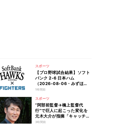
スポーツ
【プロ野球試合結果】ソフト
バンク 2-6 日本ハム
（2026-08-06・みずほ
PayPay）
1時間前
スポーツ
“阿部前監督→橋上監督代
行”で巨人に起こった変化を
元木大介が指摘「キャッチャ
ー陣の…」 鋭い視点に槙原
3時間前
寛己も感心「やっぱりクセ者