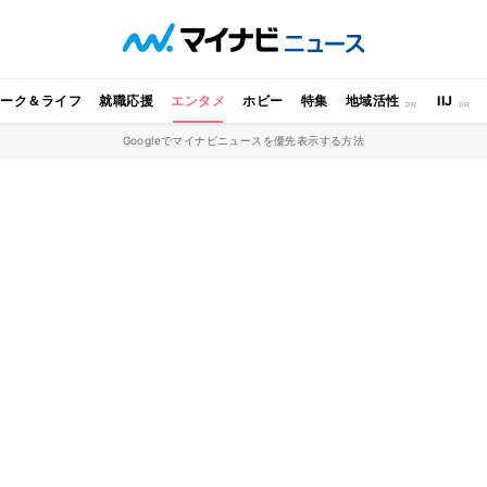
ワーク＆ライフ
就職応援
エンタメ
ホビー
特集
地域活性
IIJ
Googleでマイナビニュースを優先表示する方法