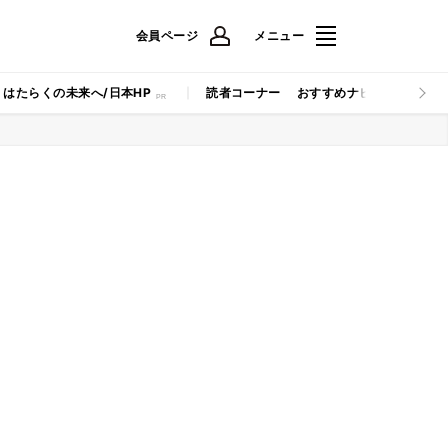
会員ページ
メニュー
はたらくの未来へ/日本HP
読者コーナー
おすすめナビ
マイナビB