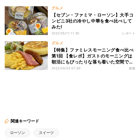
グルメ
【セブン・ファミマ・ローソン】大手コ
ンビニ3社の冷やし中華を食べ比べして
みた!
2022/05/11 11:30
レポート
グルメ
【特集】ファミレスモーニング食べ比べ
第1回 【食レポ】ガストのモーニングは
朝活にもぴったりな落ち着いた空間でし
た
2022/04/05 07:00
連載
関連キーワード
ローソン
スイーツ