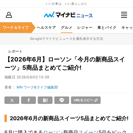
いい仕事は、いい暮らしから
ワーク＆ライフ
マネー
暮らし
ヘルスケア
グルメ
レジャー
車とバイク
キャッ
Googleでマイナビニュースを優先表示する方法
レポート
【2026年6月】ローソン「今月の新商品スイ
ーツ」5商品まとめてご紹介!
掲載日
2026/06/02 10:39
著者：
MN ワーク&ライフ編集部
URLをコピー
2026年6月の新商品スイーツ5品まとめてご紹介!
6月に購入できる
ローソン
新商品
スイーツ
5品をピック