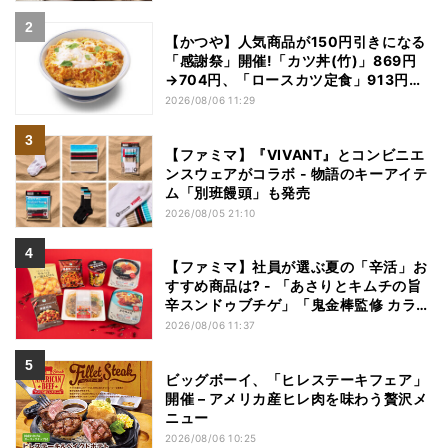
【かつや】人気商品が150円引きになる
「感謝祭」開催!「カツ丼(竹)」869円
→704円、「ロースカツ定食」913円
→748円に - 8日間限定
2026/08/06 11:29
【ファミマ】『VIVANT』とコンビニエ
ンスウェアがコラボ - 物語のキーアイテ
ム「別班饅頭」も発売
2026/08/05 21:10
【ファミマ】社員が選ぶ夏の「辛活」お
すすめ商品は? - 「あさりとキムチの旨
辛スンドゥブチゲ」「鬼金棒監修 カラシ
ビ焼き味噌らー麺」「辛さがやみつき!
2026/08/06 11:37
ヤンニョムチキン」など
ビッグボーイ、「ヒレステーキフェア」
開催 – アメリカ産ヒレ肉を味わう贅沢メ
ニュー
2026/08/06 10:25