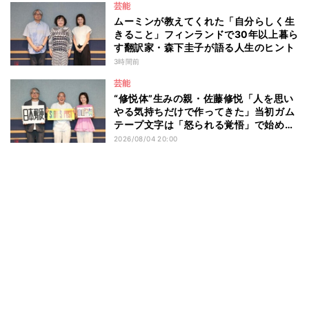
芸能
ムーミンが教えてくれた「自分らしく生
きること」フィンランドで30年以上暮ら
す翻訳家・森下圭子が語る人生のヒント
3時間前
芸能
“修悦体”生みの親・佐藤修悦「人を思い
やる気持ちだけで作ってきた」当初ガム
テープ文字は「怒られる覚悟」で始め
た？
2026/08/04 20:00