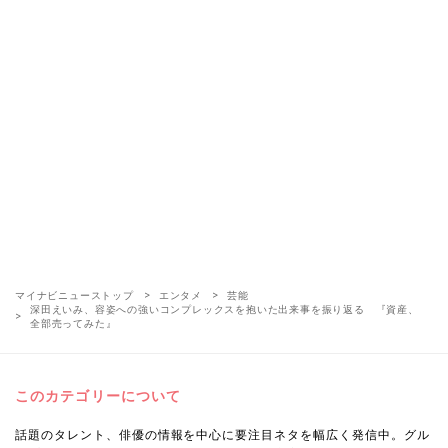
マイナビニューストップ
エンタメ
芸能
深田えいみ、容姿への強いコンプレックスを抱いた出来事を振り返る 『資産、
全部売ってみた』
このカテゴリーについて
話題のタレント、俳優の情報を中心に要注目ネタを幅広く発信中。グル