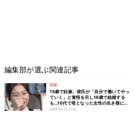
編集部が選ぶ関連記事
芸能
15歳で妊娠、彼氏が「自分で働いてやっ
ていく」と覚悟を示し16歳で結婚する
も…10代で母となった女性の生き様に榎
原依那も思わず号泣 『愛のハイエナ
2026/01/13 11:35
season5』