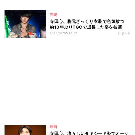
芸能
寺田心、胸元ざっくり衣装で色気放つ
約10年ぶりTGCで成長した姿を披露
2025/04/05 14:37
レポート
映画
寺田心、凛々しいタキシード姿でオーケ