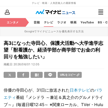
テレビ・映画・人気芸能人の最新情報
エンタメ
芸能
テレビ
ラジオ
映画
YouTube
BS・
Googleでマイナビニュースを優先表示する方法
高3になった寺田心、保護犬活動へ大学進学志
望「獣看護か、経済学部か商学部でお金の利
回りを勉強したい」
掲載日
2026/06/01 12:05
URLをコピー
俳優の寺田心が、31日に放送された
日本テレビ
の
バラ
エティ
番組『メシドラ ～兼近＆真之介のグルメドライ
ブ～』(毎週日曜12:45～ ※関東ローカル、TVer・Hulu