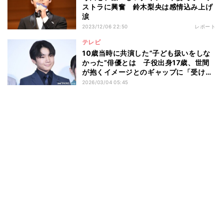
ストラに興奮 鈴木梨央は感情込み上げ
涙
2023/12/06 22:50
レポート
テレビ
10歳当時に共演した“子ども扱いをしな
かった”俳優とは 子役出身17歳、世間
が抱くイメージとのギャップに「受け入
れてもらえたら…」
2026/03/04 05:45