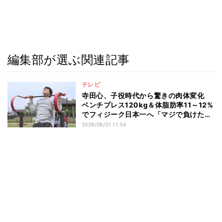
編集部が選ぶ関連記事
テレビ
寺田心、子役時代から驚きの肉体変化
ベンチプレス120kg＆体脂肪率11～12%
でフィジーク日本一へ「マジで負けたく
ない」
2026/06/01 11:54