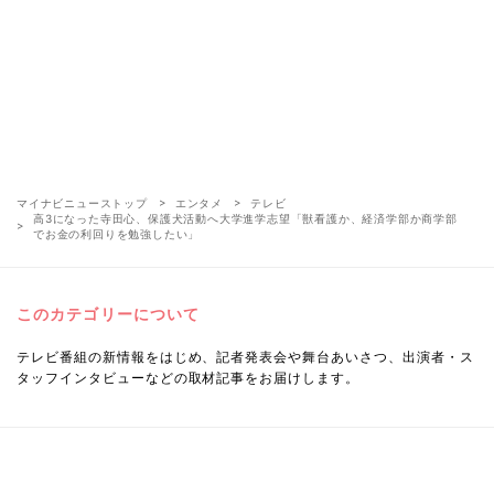
マイナビニューストップ
エンタメ
テレビ
高3になった寺田心、保護犬活動へ大学進学志望「獣看護か、経済学部か商学部
でお金の利回りを勉強したい」
このカテゴリーについて
テレビ番組の新情報をはじめ、記者発表会や舞台あいさつ、出演者・ス
タッフインタビューなどの取材記事をお届けします。