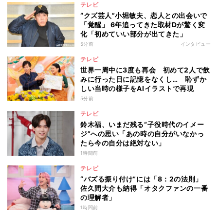
テレビ
“クズ芸人”小堀敏夫、恋人との出会いで
「覚醒」 6年追ってきた取材Dが驚く変
化「初めていい部分が出てきた」
5分前
インタビュー
テレビ
世界一周中に3度も再会 初めて2人で飲
みに行った日に記憶をなくし… 恥ずか
しい当時の様子をAIイラストで再現
5分前
テレビ
鈴木福、いまだ残る“子役時代のイメー
ジ”への思い「あの時の自分がいなかっ
たら今の自分は絶対ない」
1時間前
テレビ
“バズる振り付け”には「8：2の法則」
佐久間大介も納得「オタクファンの一番
の理解者」
1時間前