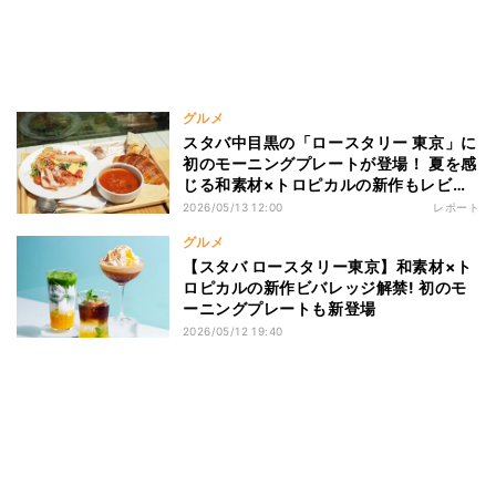
グルメ
スタバ中目黒の「ロースタリー 東京」に
初のモーニングプレートが登場！ 夏を感
じる和素材×トロピカルの新作もレビュ
ー
2026/05/13 12:00
レポート
グルメ
【スタバ ロースタリー東京】和素材×ト
ロピカルの新作ビバレッジ解禁! 初のモ
ーニングプレートも新登場
2026/05/12 19:40