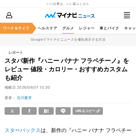
いい仕事は、いい暮らしから
ワーク＆ライフ
マネー
暮らし
ヘルスケア
グルメ
レジャー
車とバイク
キャッ
Googleでマイナビニュースを優先表示する方法
レポート
スタバ新作『ハニー バナナ フラペチーノ』を
レビュー 値段・カロリー・おすすめカスタム
も紹介
掲載日
2026/06/01 10:30
著者：
吉川夏澄
URLをコピー
スターバックス
は、新作の『ハニー バナナ フラペチー