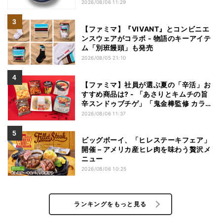
→748円に - 8日間限定
2026/08/06 11:29
【ファミマ】『VIVANT』とコンビニエ
ンスウェアがコラボ - 物語のキーアイテ
ム「別班饅頭」も発売
2026/08/05 21:10
【ファミマ】社員が選ぶ夏の「辛活」お
すすめ商品は? - 「あさりとキムチの旨
辛スンドゥブチゲ」「鬼金棒監修 カラシ
ビ焼き味噌らー麺」「辛さがやみつき!
2026/08/06 11:37
ヤンニョムチキン」など
ビッグボーイ、「ヒレステーキフェア」
開催 – アメリカ産ヒレ肉を味わう贅沢メ
ニュー
2026/08/06 10:25
ランキングをもっと見る