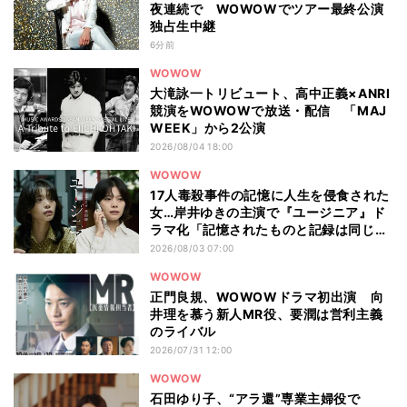
夜連続で WOWOWでツアー最終公演
独占生中継
6分前
WOWOW
大滝詠一トリビュート、高中正義×ANRI
競演をWOWOWで放送・配信 「MAJ
WEEK」から2公演
2026/08/04 18:00
WOWOW
17人毒殺事件の記憶に人生を侵食された
女…岸井ゆきの主演で『ユージニア』ド
ラマ化「記憶されたものと記録は同じも
のではない」
2026/08/03 07:00
WOWOW
正門良規、WOWOWドラマ初出演 向
井理を慕う新人MR役、要潤は営利主義
のライバル
2026/07/31 12:00
WOWOW
石田ゆり子、“アラ還”専業主婦役で