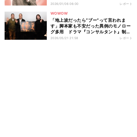
た“演じ分け” ドラマ『略奪奪婚』記者
2026/01/06 06:00
レポート
会見
WOWOW
「地上波だったら“ブー”って言われま
す」脚本家も不安だった異例のモノロー
グ多用 ドラマ『コンサルタント』制作
秘話
2026/05/21 21:58
レポート