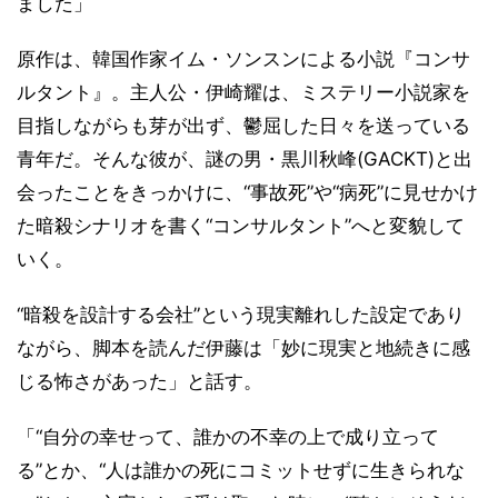
ました」
原作は、韓国作家イム・ソンスンによる小説『コンサ
ルタント』。主人公・伊崎耀は、ミステリー小説家を
目指しながらも芽が出ず、鬱屈した日々を送っている
青年だ。そんな彼が、謎の男・黒川秋峰(GACKT)と出
会ったことをきっかけに、“事故死”や“病死”に見せかけ
た暗殺シナリオを書く“コンサルタント”へと変貌して
いく。
“暗殺を設計する会社”という現実離れした設定であり
ながら、脚本を読んだ伊藤は「妙に現実と地続きに感
じる怖さがあった」と話す。
「“自分の幸せって、誰かの不幸の上で成り立って
る”とか、“人は誰かの死にコミットせずに生きられな