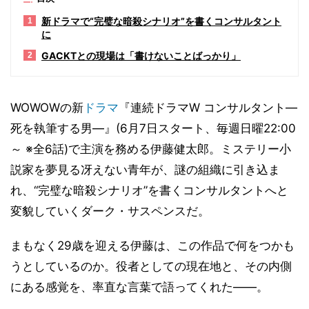
新ドラマで“完璧な暗殺シナリオ”を書くコンサルタント
1
に
GACKTとの現場は「書けないことばっかり」
2
WOWOWの新
ドラマ
『連続ドラマW コンサルタント―
死を執筆する男―』(6月7日スタート、毎週日曜22:00
～ ※全6話)で主演を務める伊藤健太郎。ミステリー小
説家を夢見る冴えない青年が、謎の組織に引き込ま
れ、“完璧な暗殺シナリオ”を書くコンサルタントへと
変貌していくダーク・サスペンスだ。
まもなく29歳を迎える伊藤は、この作品で何をつかも
うとしているのか。役者としての現在地と、その内側
にある感覚を、率直な言葉で語ってくれた――。