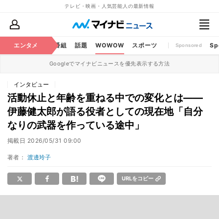
テレビ・映画・人気芸能人の最新情報
ouTube
エンタメ
BS・CS番組
話題
WOWOW
スポーツ
Sp
Sponsored
Googleでマイナビニュースを優先表示する方法
インタビュー
活動休止と年齢を重ねる中での変化とは――
伊藤健太郎が語る役者としての現在地「自分
なりの武器を作っている途中」
掲載日
2026/05/31 09:00
著者：
渡邊玲子
URLをコピー