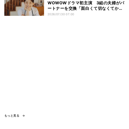
WOWOWドラマ初主演 3組の夫婦がパ
ートナーを交換「面白くて切なくてかわ
いいお話」
2026/07/30 07:00
もっと見る