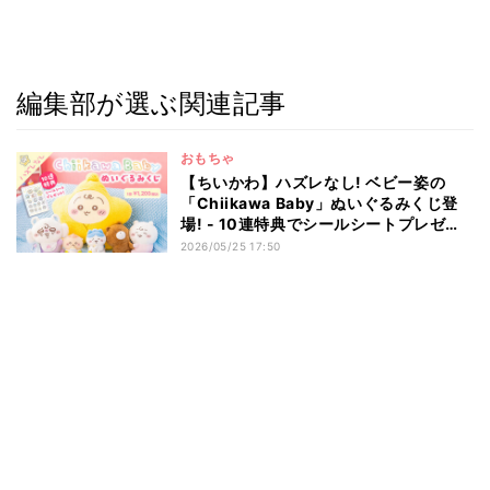
編集部が選ぶ関連記事
おもちゃ
【ちいかわ】ハズレなし! ベビー姿の
「Chiikawa Baby」ぬいぐるみくじ登
場! - 10連特典でシールシートプレゼン
ト
2026/05/25 17:50