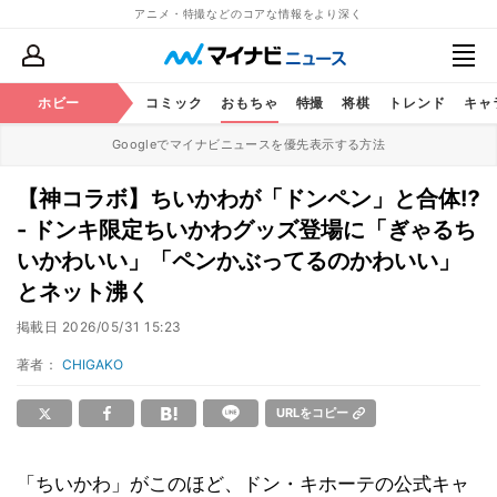
アニメ・特撮などのコアな情報をより深く
アニメ
ホビー
鉄道
コミック
おもちゃ
特撮
将棋
トレンド
キャ
Googleでマイナビニュースを優先表示する方法
【神コラボ】ちいかわが「ドンペン」と合体⁉
- ドンキ限定ちいかわグッズ登場に「ぎゃるち
いかわいい」「ペンかぶってるのかわいい」
とネット沸く
掲載日
2026/05/31 15:23
著者：
CHIGAKO
URLをコピー
「ちいかわ」がこのほど、ドン・キホーテの公式キャ