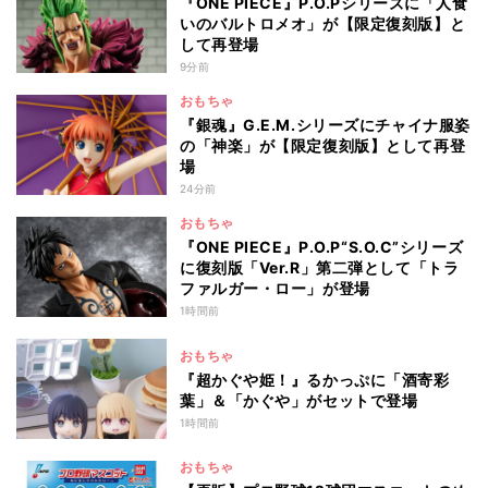
『ONE PIECE』P.O.Pシリーズに「人食
いのバルトロメオ」が【限定復刻版】と
して再登場
9分前
おもちゃ
『銀魂』G.E.M.シリーズにチャイナ服姿
の「神楽」が【限定復刻版】として再登
場
24分前
おもちゃ
『ONE PIECE』P.O.P“S.O.C”シリーズ
に復刻版「Ver.R」第二弾として「トラ
ファルガー・ロー」が登場
1時間前
おもちゃ
『超かぐや姫！』るかっぷに「酒寄彩
葉」＆「かぐや」がセットで登場
1時間前
おもちゃ