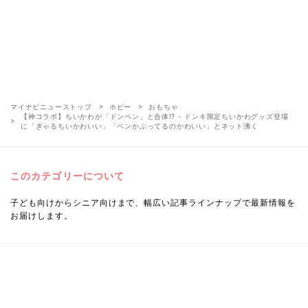
マイナビニューストップ
ホビー
おもちゃ
【神コラボ】ちいかわが「ドンペン」と合体⁉ - ドンキ限定ちいかわグッズ登場
に「ぎゃるちいかわいい」「ペンかぶってるのかわいい」とネット沸く
このカテゴリーについて
子ども向けからシニア向けまで、幅広い記事ラインナップで最新情報を
お届けします。