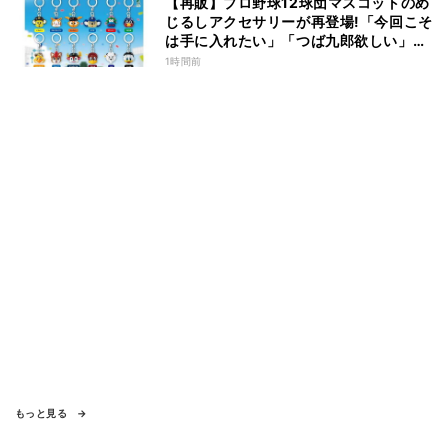
【再販】プロ野球12球団マスコットのめ
じるしアクセサリーが再登場!「今回こそ
は手に入れたい」「つば九郎欲しい」と
話題
1時間前
もっと見る