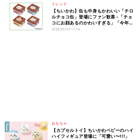
トレンド
【ちいかわ】缶も中身もかわいい「チロ
ルチョコ缶」登場にファン歓喜 -「チョ
コにお顔あるのかわいすぎる」「今年も
楽しみ♪」の声
2026/05/25 17:14
おもちゃ
【カプセルトイ】ちいかわベビーのハイ
ハイフィギュア登場に「可愛い〜!!!」