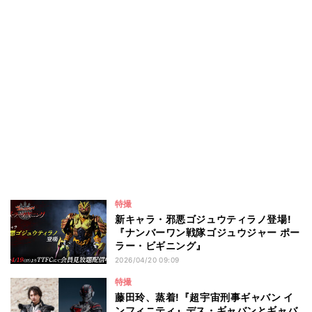
特撮
新キャラ・邪悪ゴジュウティラノ登場!
『ナンバーワン戦隊ゴジュウジャー ポー
ラー・ビギニング』
2026/04/20 09:09
特撮
藤田玲、蒸着!『超宇宙刑事ギャバン イ
ンフィニティ』デス・ギャバンとギャバ