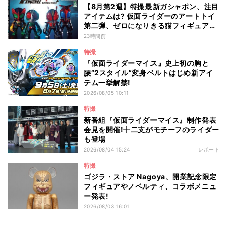
【8月第2週】特撮最新ガシャポン、注目
アイテムは? 仮面ライダーのアートトイ
第二弾、ゼロになりきる猫フィギュアも
登場
23時間前
特撮
『仮面ライダーマイス』史上初の胸と
腰“2スタイル”変身ベルトはじめ新アイ
テム一挙解禁!
2026/08/05 10:11
特撮
新番組『仮面ライダーマイス』制作発表
会見を開催!十二支がモチーフのライダー
も登場
2026/08/04 15:24
レポート
特撮
ゴジラ・ストア Nagoya、開業記念限定
フィギュアやノベルティ、コラボメニュ
ー発表!
2026/08/03 16:01