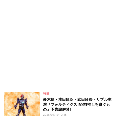
特撮
鈴木福・濱田龍臣・武田玲奈トリプル主
演『フォルティクス 配信!推しを継ぐも
の』予告編解禁!
2026/04/19 10:45