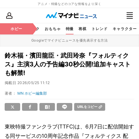
アニメ・特撮などのコアな情報をより深く
ニメ
鉄道
ホビー
コミック
おもちゃ
特撮
将棋
トレンド
キャラクター
Googleでマイナビニュースを優先表示する方法
鈴木福・濱田龍臣・武田玲奈『フォルティク
ス』主演3人の予告編30秒公開!追加キャスト
も解禁!
掲載日
2026/05/25 11:12
著者：
MN ホビー編集部
URLをコピー
東映特撮ファンクラブ(TTFC)は、6月7日に配信開始す
る同サービスの10周年記念作品『フォルティクス 配