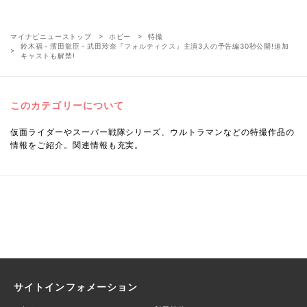
マイナビニューストップ
ホビー
特撮
鈴木福・濱田龍臣・武田玲奈『フォルティクス』主演3人の予告編30秒公開!追加
キャストも解禁!
このカテゴリーについて
仮面ライダーやスーパー戦隊シリーズ、ウルトラマンなどの特撮作品の
情報をご紹介。関連情報も充実。
サイトインフォメーション